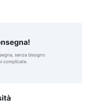
onsegna!
nsegna, senza bisogno
oni complicate.
sità