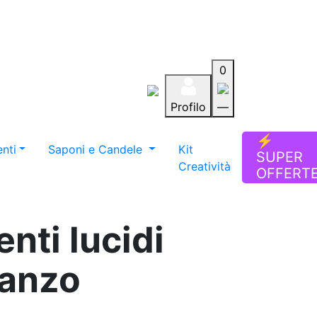
0
Profilo
—
Aiuto
Preferiti
Blog
⚡
nti
Saponi e Candele
Kit
SUPER
Creatività
OFFERT
enti lucidi
ranzo