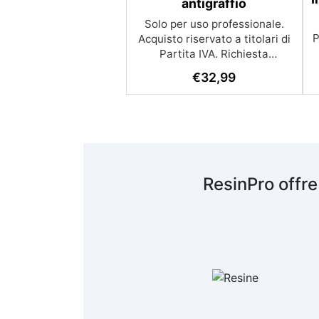
antigraffio
Solo per uso professionale.
P
Acquisto riservato a titolari di
Partita IVA. Richiesta
formazione REACH per l’uso di
€
32,99
V
diisocianati. HEAT PRO -
Rivestimento Protettivo
Antigraffio Resiste fino a
200°C Cerchi un prodotto che
protegga efficacemente le tue
i
creazioni in resina? Temi graffi
p
ed usura dei tuoi vassoi e
ResinPro offre
sottobicchieri? HEAT PRO è la
t
soluzione ideale! Questa
resina poliuretanica
trasparente, bicomponente, è
progettata per proteggere
piccole e medie superfici,
come sottobicchieri e vassoi
fino a 25 cm di diametro. Per
superfici più grandi, come