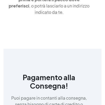
Gomma siliconica per calchi resistenti Gomma
preferisci
, o potrà lasciarlo a un indirizzo
siliconica Gomma siliconica antiaderente See all
articles →
indicato da te.
Pagamento alla
Consegna!
Puoi pagare in contanti alla consegna,
senza bisogno di carte di credito o