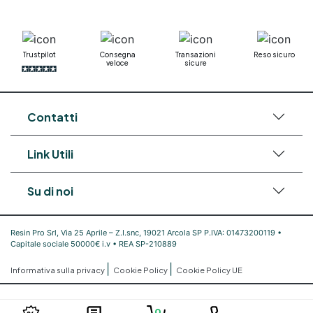
Trustpilot
Consegna
Transazioni
Reso sicuro
veloce
sicure
Contatti
Link Utili
Su di noi
Resin Pro Srl, Via 25 Aprile – Z.I.snc, 19021 Arcola SP P.IVA: 01473200119 •
Capitale sociale 50000€ i.v • REA SP-210889
|
|
Informativa sulla privacy
Cookie Policy
Cookie Policy UE
0