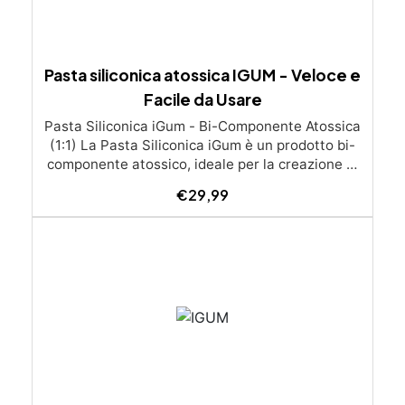
Pasta siliconica atossica IGUM - Veloce e
Facile da Usare
Pasta Siliconica iGum - Bi-Componente Atossica
(1:1) La Pasta Siliconica iGum è un prodotto bi-
componente atossico, ideale per la creazione di
stampi precisi e dettagliati. Morbida e
€
29,99
modellabile, è compatibile con una vasta gamma
di materiali, come resina, gesso, cera, metallo a
basso punto di fusione, sapone e cemento. Con
iGum, puoi riprodurre ornamenti, figurine e
qualsiasi altro oggetto con la massima
semplicità, senza bisogno di strumenti di
precisione o bilance. Caratteristiche Principali
Completamente atossica: Sicura da usare, senza
necessità di guanti o mascherina. Facile da
usare: Si lavora a mano e si applica direttamente
sul modello da riprodurre. Indurisce velocemente: