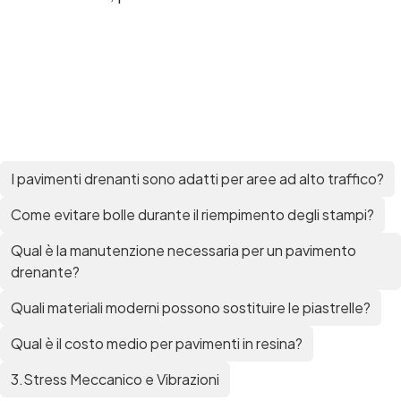
Resine Ghiaia e resina Rivestire con resina Corso
resina Spatolato resina See all articles →
Epossidico per pavimenti 41 articles ▸ Epossidico
per pavimenti Pavimenti epossidici Applicazioni
Creative Epossidiche Epossidica vernice Colla
epossidica per legno Tavolo epossidico Colla
epossidica bicomponente plastica Impregnante
epossidico Colla epossidica bicomponente per
plastica Colla epossidica Colla epossidica
bicomponente Epossidica colla Colla
I pavimenti drenanti sono adatti per aree ad alto traffico?
bicomponente plastica Bicomponente
trasparente Pasta bicomponente per metalli
Come evitare bolle durante il riempimento degli stampi?
Epossidica bicomponente Bicomponente
Qual è la manutenzione necessaria per un pavimento
epossidico Colle bicomponenti Epossidica
significato Epossidico significato Polietilene telo
drenante?
Smalto epossidico Colla epossidica legno Colla
Quali materiali moderni possono sostituire le piastrelle?
epossidica per plastica Collanti epossidici Colla
bicomponente per plastica Cariche per Epossidici
Qual è il costo medio per pavimenti in resina?
Cariche Epossidiche Adesivo bicomponente
epossidico Colla bicomponente epossidica
3.Stress Meccanico e Vibrazioni
Pavimento epossidico Acquista Glitter Epossidico
Applicazioni di Epossidici Colle epossidiche