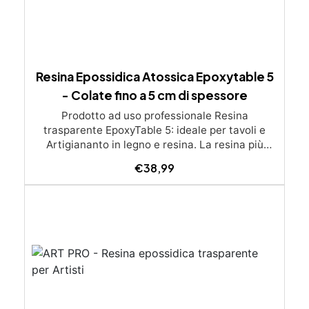
Resina Epossidica Atossica Epoxytable 5
- Colate fino a 5 cm di spessore
Prodotto ad uso professionale Resina
trasparente EpoxyTable 5: ideale per tavoli e
Artigiananto in legno e resina. La resina più
venduta , resistente ai graffi e ingiallimento,
€
38,99
perfetta per colate di alto spessore fino a 5 cm.
Applicazioni Principali: Realizzazione di tavoli in
legno e resina con colate di alto spessore.
Progetti artistici e di design che prevedano una
colata in spessore Inglobamenti di oggetti (fiori,
monete, pietre, ecc) Colate riempitive in
spessore dentro stampi e cassaforme
Caratteristiche principali: ✅ Bassissima
esotermia per colate fino a 5 cm (è possibile fare
più colate a distanza di 12-24h) ✅ Filtri UV per