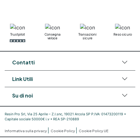
Mastice epossidico Adesivo epossidico
bicomponente Malta epossidica Colla
bicomponente Pavimento epossidico pro e
contro Epossidica Colla epossidica plastica See
all articles →
Trustpilot
Consegna
Transazioni
Reso sicuro
veloce
sicure
Contatti
Link Utili
Su di noi
Resin Pro Srl, Via 25 Aprile – Z.I.snc, 19021 Arcola SP P.IVA: 01473200119 •
Capitale sociale 50000€ i.v • REA SP-210889
|
|
Informativa sulla privacy
Cookie Policy
Cookie Policy UE