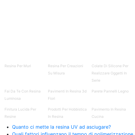
resina Spatolato resina See all articles →
Epossidico per pavimenti 41 articles ▸ Epossidico
per pavimenti Pavimenti epossidici Applicazioni
Creative Epossidiche Epossidica vernice Colla
epossidica per legno Tavolo epossidico Colla
epossidica bicomponente plastica Impregnante
epossidico Colla epossidica bicomponente per
plastica Colla epossidica Colla epossidica
bicomponente Epossidica colla Colla
bicomponente plastica Bicomponente
trasparente Pasta bicomponente per metalli
Resina Per Muri
Resina Per Creazioni
Colate Di Silicone Per
Epossidica bicomponente Bicomponente
Su Misura
Realizzare Oggetti In
epossidico Colle bicomponenti Epossidica
Serie
significato Epossidico significato Polietilene telo
Smalto epossidico Colla epossidica legno Colla
Fai Da Te Con Resina
Pavimenti In Resina 3d
Parete Pannelli Legno
epossidica per plastica Collanti epossidici Colla
Luminosa
Fiori
bicomponente per plastica Cariche per Epossidici
Cariche Epossidiche Adesivo bicomponente
Finitura Lucida Per
Prodotti Per Hobbistica
Pavimento In Resina
epossidico Colla bicomponente epossidica
Resine
In Resina
Cucina
Pavimento epossidico Acquista Glitter Epossidico
Quanto ci mette la resina UV ad asciugare?
Applicazioni di Epossidici Colle epossidiche
Mastice epossidico Adesivo epossidico
Quali fattori influenzano il tempo di polimerizzazione