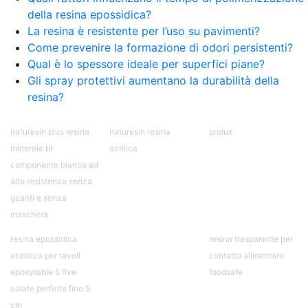
bicomponente Malta epossidica Colla
della resina epossidica?
bicomponente Pavimento epossidico pro e
La resina è resistente per l’uso su pavimenti?
contro Epossidica Colla epossidica plastica See
Come prevenire la formazione di odori persistenti?
all articles →
Qual è lo spessore ideale per superfici piane?
Gli spray protettivi aumentano la durabilità della
resina?
naturesin plus resina
naturesin resina
prolux
minerale bi
acrilica
componente bianca ad
alta resistenza senza
guanti e senza
maschera
resina epossidica
resina trasparente per
atossica per tavoli
contatto alimentare
epoxytable 5 five
foodsafe
colate perfette fino 5
cm