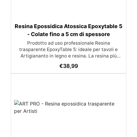
Resina Epossidica Atossica Epoxytable 5
- Colate fino a 5 cm di spessore
Prodotto ad uso professionale Resina
trasparente EpoxyTable 5: ideale per tavoli e
Artigiananto in legno e resina. La resina più
venduta , resistente ai graffi e ingiallimento,
€
38,99
perfetta per colate di alto spessore fino a 5 cm.
Applicazioni Principali: Realizzazione di tavoli in
legno e resina con colate di alto spessore.
Progetti artistici e di design che prevedano una
colata in spessore Inglobamenti di oggetti (fiori,
monete, pietre, ecc) Colate riempitive in
spessore dentro stampi e cassaforme
Caratteristiche principali: ✅ Bassissima
esotermia per colate fino a 5 cm (è possibile fare
più colate a distanza di 12-24h) ✅ Filtri UV per
prevenire l’ingiallimento e mantenere la