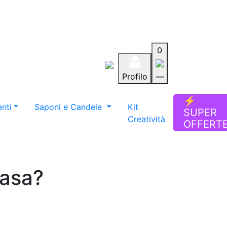
0
Profilo
—
Aiuto
Preferiti
Blog
⚡
nti
Saponi e Candele
Kit
SUPER
Creatività
OFFERT
casa?