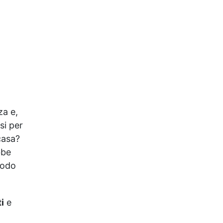
Testati: Sicuri per la pelle,
perfetti per saponi
artigianali. ✅ Economico e
Conveniente: 60 g per
colorare fino a 3 kg di base
per sapone. ✅ Resistente
nel Tempo: Mantiene la
vivacità del colore anche a
lungo. ✅ Ampia Gamma di
Colori: 20 tonalità versatili,
za e,
miscelabili per ottenere
colori unici.
si per
casa?
bbe
iodo
i
e