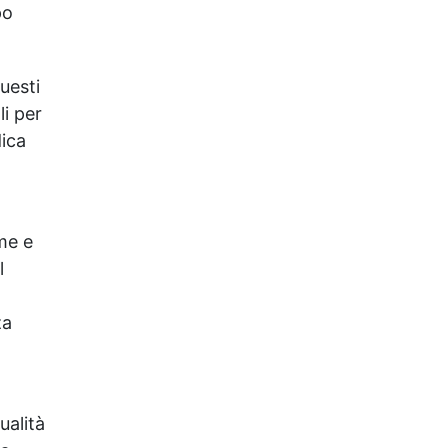
po
uesti
li per
dica
rme e
l
za
ualità