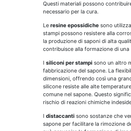
Questi materiali possono contribuir
e stabilizzanti sono molto
apprezzate nella
necessario per la cura.
produzione della base del
sapone, prevenendo la
Le
resine epossidiche
sono utilizza
creazione di muffe. SODIO
stampi possono resistere alla corrosi
LAURETH SULFATO (SLES):
la produzione di saponi di alta quali
è un tensioattivo anionico
utilizzato in molti prodotti
contribuisce alla formazione di una
da risciacquo . È più delicato
e meno irritante del SODIO
I
siliconi per stampi
sono un altro ma
LAURIL SULFATO (SLS), per
fabbricazione del sapone. La flexibi
questo i nostri prodotti sono
SLS free. SODIO
dimensioni, offrendo così una grande 
LAURATO: è un sale sodico
silicone resiste alle alte temperatu
dell'Acido Laurico.
comune nel sapone. Questo significa
Quest'ultimo è abbondante
rischio di reazioni chimiche indesid
nei latticini, nei grassi
animali e negli oli tropicali.
Le maggiori concentrazioni
I
distaccanti
sono sostanze che ven
di acido laurico si
sapone per facilitare la rimozione d
riscontrano nell'olio di cocco