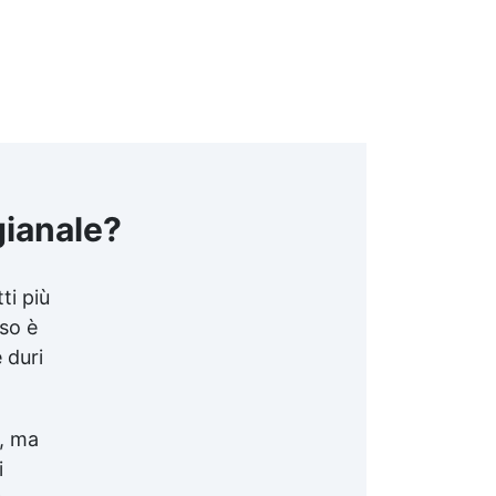
gianale?
ti più
oso è
 duri
o, ma
i