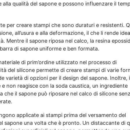
e alla qualità del sapone e possono influenzare il tem
cucina che nella cosmetica.
di Montagna - La
Le sue proprietà umettanti
freschezza intensa della
e stabilizzanti sono molto
menta delle alte quote per
apprezzate nella
un'atmosfera vivificante.
te per creare stampi che sono duraturi e resistenti. Q
produzione della base del
(Mint) Risveglio del bosco -
one, all’usura e alla deformazione, il che li rende idea
sapone, prevenendo la
L'essenza balsamica
tà. Mentre il sapone riposa nel calco, la resina epossi
creazione di muffe. SODIO
dell'eucalipto in una
LAURETH SULFATO (SLES):
passeggiata immaginaria
 barra di sapone uniforme e ben formata.
è un tensioattivo anionico
nel bosco. (Coniferous
utilizzato in molti prodotti
Eucalyptus) Respiro Pulito -
teriale di prim’ordine utilizzato nel processo di
da risciacquo . È più delicato
Anti-tabacco: Una fragranza
lità del silicone permette di creare stampi di varie fo
e meno irritante del SODIO
purificante che rinnova l'aria
LAURIL SULFATO (SLS), per
donando una sensazione di
varietà di opzioni per il design del sapone. Inoltre, i
questo i nostri prodotti sono
pulito assoluto.
re e non reagisce con la soda caustica, un ingrediente
SLS free. SODIO
(Antitobacco) 🍰 Gourmet –
 che il sapone può riposare nel calco di silicone sen
LAURATO: è un sale sodico
Caldi – Casa Torta di Mele -
erate.
dell'Acido Laurico.
Il comfort di una torta di
Quest'ultimo è abbondante
mele appena sfornata, con
nei latticini, nei grassi
cannella e note biscottate.
gono applicate ai stampi prima del versamento del
animali e negli oli tropicali.
(Apple Pie) Cappuccino -
el sapone una volta che è pronto. Un distaccante di q
Le maggiori concentrazioni
L'aroma avvolgente del