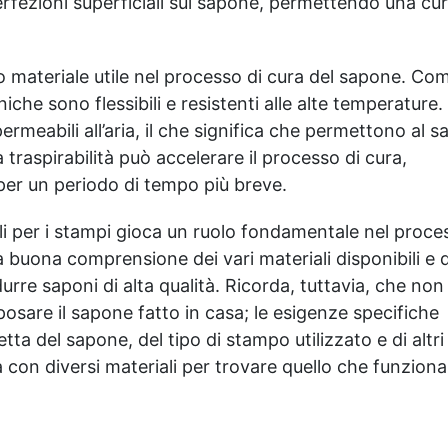
rfezioni superficiali sul sapone, permettendo una cu
di acido laurico si
caffè con la cremosità della
riscontrano nell'olio di cocco
schiuma di latte.
utilizzato nelle nostre basi.
(Cappuccino) Caffè Tostato
SODIO STEARATO: è il sale
- L'intensità di un caffè
 materiale utile nel processo di cura del sapone. Com
sodico dell'Acido Stearico,
appena tostato, ricco e
iche sono flessibili e resistenti alle alte temperature.
acido grasso di origine
profondo. (Coffee) Spezie
ermeabili all’aria, il che significa che permettono al 
vegetale, il suo utilizzo
d'Inverno - Il calore
conferisce viscosità al
avvolgente della cannella,
 traspirabilità può accelerare il processo di cura,
prodotto senza appesantirlo
perfetta per creare
per un periodo di tempo più breve.
e ne migliora la
atmosfere natalizie.
scorrevolezza e la
(Cinnamon) Biscotti della
ali per i stampi gioca un ruolo fondamentale nel proce
stendibilità sulla pelle
mamma - Il profumo dei
 buona comprensione dei vari materiali disponibili e d
SODIO DI COCCO
biscotti francesi appena
SULFATO: costituito dagli
sfornati in una pasticceria
urre saponi di alta qualità. Ricorda, tuttavia, che non
acidi grassi dell'olio di
parigina. (French Cookies)
osare il sapone fatto in casa; le esigenze specifiche
cocco. GLUCOSIDE DI
Latte e Miele - La dolcezza
ta del sapone, del tipo di stampo utilizzato e di altri
COCCO: è tra i tensioattivi
del miele unita alla
più apprezzati nell'ambito
cremosità del latte per
a con diversi materiali per trovare quello che funziona
della cosmesi fai-da-te. Si
un'abbraccio profumato.
distingue per la sua
(Honey and Milk) Vaniglia
straordinaria delicatezza e
del Madagascar La