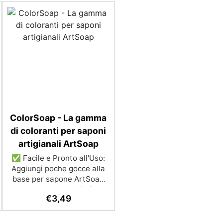
ColorSoap - La gamma
di coloranti per saponi
artigianali ArtSoap
✅ Facile e Pronto all'Uso:
Aggiungi poche gocce alla
base per sapone ArtSoap
per ottenere colori
€
3,49
omogenei, sia trasparenti
che coprenti. ✅
Dermatologicamente