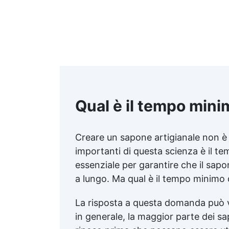
sua natura delicata lo rende
ideale anche per le pelli più
sensibili, inclusa quella dei
neonati. COCO-AMIDO-
PROPILBETAINA: un acido
grasso sintetico derivato
dal cocco,che grazie alle
sue capacità antisettiche è
largamente usato in
shampoo e saponi (anche
Qual è il tempo mini
intimi). ACIDO
ETIDRONICO: utilizzato
come stabilizzatore di
Creare un sapone artigianale non è 
emulsione e controllo della
importanti di questa scienza è il te
viscosità ha il pregio di
neutralizzare i metalli
essenziale per garantire che il sap
dispersi nell’acqua che si
a lungo. Ma qual è il tempo minimo 
usa per lavarci, rende il
spaone efficace anche in
La risposta a questa domanda può v
acque “dure” (con alta
presenza di metalli).
in generale, la maggior parte dei sa
OSSIDO DI TITANIO: è un