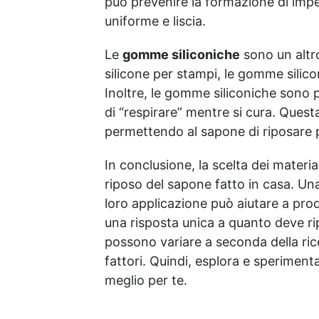
può prevenire la formazione di impe
utilizzato nelle nostre basi.
uniforme e liscia.
SODIO STEARATO: è il sale
sodico dell'Acido Stearico,
acido grasso di origine
Le
gomme siliconiche
sono un altro
vegetale, il suo utilizzo
silicone per stampi, le gomme silicon
conferisce viscosità al
Inoltre, le gomme siliconiche sono p
prodotto senza appesantirlo
e ne migliora la
di “respirare” mentre si cura. Questa
scorrevolezza e la
permettendo al sapone di riposare 
stendibilità sulla pelle
SODIO DI COCCO
In conclusione, la scelta dei materi
SULFATO: costituito dagli
riposo del sapone fatto in casa. Una
acidi grassi dell'olio di
cocco. GLUCOSIDE DI
loro applicazione può aiutare a prod
COCCO: è tra i tensioattivi
una risposta unica a quanto deve rip
più apprezzati nell'ambito
possono variare a seconda della ricet
della cosmesi fai-da-te. Si
distingue per la sua
fattori. Quindi, esplora e speriment
straordinaria delicatezza e
meglio per te.
una compatibilità
dermatologica elevata. La