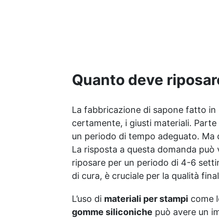
ottenuta da fonti sostenibili
come l’Olio di Colza, è un
umettante, ovvero trattiene
l'umidità. Nel sapone, è
ottimo perché aiuta a
trattenere l'umidità vicino
alla pelle, rendendo il
sapone idratante.
Quanto deve riposare
PROPILENEGLICOLO (PG):
usato sia sanificanti delle
mani e come eccipiente per
La fabbricazione di sapone fatto in 
pastiglie mediche, nella
certamente, i giusti materiali. Parte
cosmesi è considerato un
ottimo umettante, che
un periodo di tempo adeguato. Ma q
significa che trasporta
La risposta a questa domanda può va
ingredienti a base d'acqua
riposare per un periodo di 4-6 set
garantendo idratazione e
protezione alla pelle.
di cura, è cruciale per la qualità fin
SORBITOLO: è un
dolcificante usato sia in
L’uso di
materiali per stampi
come 
cucina che nella cosmetica.
gomme siliconiche
può avere un imp
Le sue proprietà umettanti