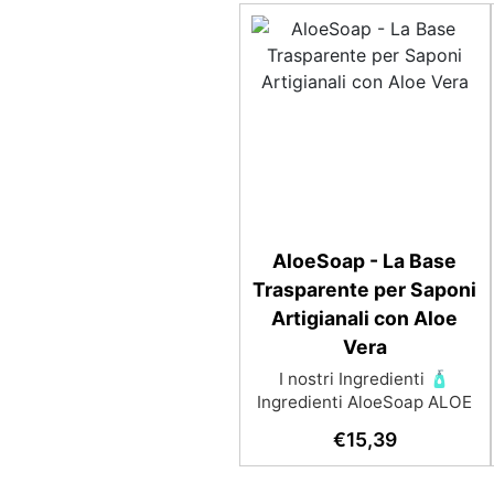
AloeSoap - La Base
Trasparente per Saponi
Artigianali con Aloe
Vera
I nostri Ingredienti 🧴
Ingredienti AloeSoap ALOE
VERA: ha proprietà
€
15,39
antiossidanti, antisettiche e
antibatteriche. GLICERINA: