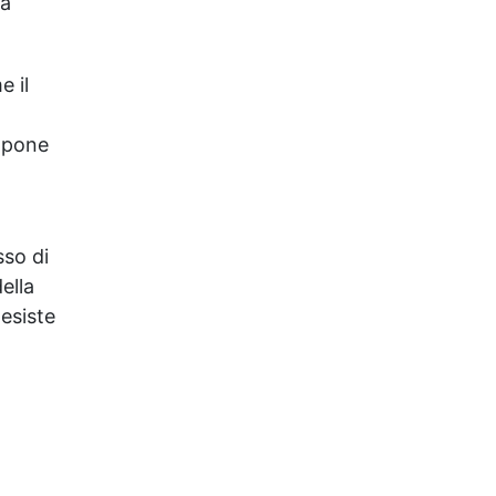
ra
e il
sapone
sso di
ella
 esiste