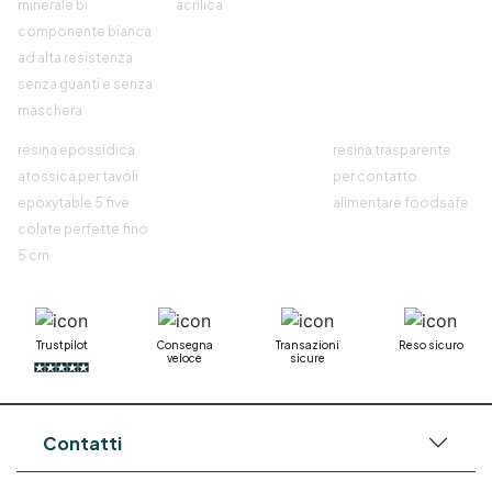
minerale bi
acrilica
componente bianca
ad alta resistenza
senza guanti e senza
maschera
resina epossidica
resina trasparente
atossica per tavoli
per contatto
epoxytable 5 five
alimentare foodsafe
colate perfette fino
5 cm
Trustpilot
Consegna
Transazioni
Reso sicuro
veloce
sicure
Contatti