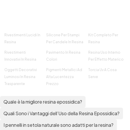
Rivestimenti Lucidi In
Silicone Per Stampi
Kit Completo Per
Resina
Per Candele In Resina
Resina
Rivestimenti
Pavimento In Resina
Resina Uso Interno
Innovativi In Resina
Colori
Per Effetto Materico
Oggetti Decorativi
Pigmenti Metallici Ad
Torcia Uv A Cosa
Luminosi In Resina
Alta Lucentezza
Serve
Trasparente
Prezzo
Quale è la migliore resina epossidica?
Quali Sono i Vantaggi dell’Uso della Resina Epossidica?
I pennelli in setola naturale sono adatti per la resina?