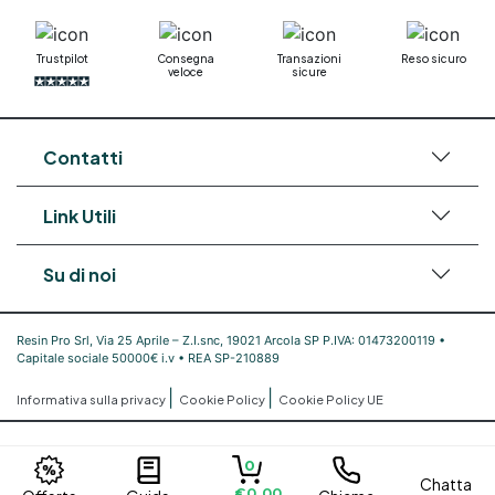
Trustpilot
Consegna
Transazioni
Reso sicuro
veloce
sicure
Contatti
Link Utili
Su di noi
Resin Pro Srl, Via 25 Aprile – Z.I.snc, 19021 Arcola SP P.IVA: 01473200119 •
Capitale sociale 50000€ i.v • REA SP-210889
|
|
Informativa sulla privacy
Cookie Policy
Cookie Policy UE
0
Chatta
€0,00