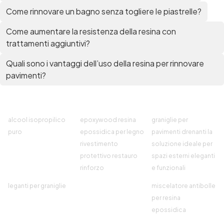
Come rinnovare un bagno senza togliere le piastrelle?
Come aumentare la resistenza della resina con
trattamenti aggiuntivi?
Quali sono i vantaggi dell’uso della resina per rinnovare
pavimenti?
alcool isopropilico
epoxywood resina
graniglie per
puro
epossidica per legno
pavimenti drenanti la
rivestimento
soluzione ideale per
protettivo restauro
spazi esterni eleganti
rinforzo
e funzionali
leganti per graniglie
miscelatore antibolle
per resina
epossidica