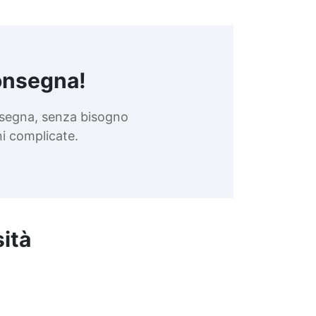
verniciatura. L'indurimento
completo richiede 24 ore.
Stucco epossidico AquaStick -
Clicca qui per scoprire di più
🔩 Ripara perdite e crepe
onsegna!
anche in immersione! Stucco
epossidico bicomponente
nsegna, senza bisogno
pronto all’uso, ideale per
riparazioni rapide su superfici
oni complicate.
umide, bagnate o
completamente sommerse.
Perfetto per impianti idraulici,
piscine, serbatoi, tubazioni e
componenti in metallo o
plastica. ⚙️ Caratteristiche
sità
principali 🔧 Bicomponente
pronto all’uso: basta tagliare,
impastare e applicare 💧
Utilizzabile anche sott’acqua –
perfetto per riparazioni in
immersione o su superfici