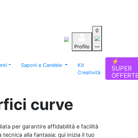
0
Profilo
—
Aiuto
Preferiti
Blog
⚡
nti
Saponi e Candele
Kit
SUPER
Creatività
OFFERT
fici curve
ata per garantire affidabilità e facilità
tecnica alla fantasia: qui inizia il tuo