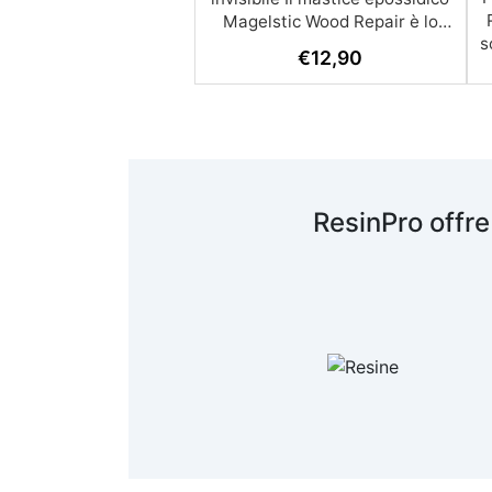
Magelstic Wood Repair è lo
s
stucco ideale per parquet e
€
12,90
legno: resistente, duraturo e
facilmente personalizzabile nei
colori. Colori e
Personalizzazione Il kit
Magelstic viene fornito in color
r
ghiaccio semitrasparente,
t
ideale per legni chiari come il
ResinPro offre
faggio. In omaggio, riceverai
due coloranti specifici per
legno: Beige (legno chiaro)
Marrone intenso (legno scuro)
Dosando i due pigmenti puoi
ottenere qualsiasi sfumatura,
dai parquet/legni più chiari ai
più scuri, per un restauro
invisibile e naturale. Perché
p
scegliere Magelstic? Perfetto
p
per parquet e mobili in legno –
chiude fughe, crepe e nodi.