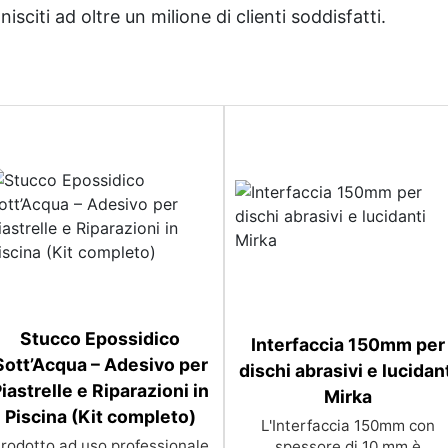
sciti ad oltre un milione di clienti soddisfatti.
Stucco Epossidico
Interfaccia 150mm per
Sott’Acqua – Adesivo per
dischi abrasivi e lucidan
iastrelle e Riparazioni in
Mirka
Piscina (Kit completo)
L'Interfaccia 150mm con
rodotto ad uso professionale
spessore di 10 mm è