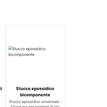
ti
Stucco epossidico
bicomponente
Stucco epossidico universale -
Clicca qui per scoprire di più