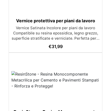
Vernice protettiva per piani da lavoro
Vernice Satinata Incolore per piani da lavoro
Compatibile su resina epossidica, legno grezzo,
superficie stratificate e verniciate. Perfetta per il
rinnovo di piani di lavoro in resina e legno e
€
31,99
mobili da cucina poichè idoneo al contatto
occasionale con gli alimenti*. * Conforme al test
dell’inerzia chimica secondo la parte della norma
ENV 1186 1,2 e 3, con tempi di contatto limitati a
2 ore, per un contatto con alimenti e liquidi,
alcolici, acidi e grassi. Prodotto adatto al
contatto diretto con gli alimenti grazie all'Inerzia
Chimica (conforme al test dell’inerzia chimica
secondo la parte della norma ENV 1186 1,2 e 3,
con tempi di contatto limitati a 2 ore)
DESTINAZIONE D’USO Raccomandato per la
protezione dei piani di lavoro, tavole e mobili da