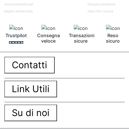
Spray trasparente lucido Creme lucidanti per
microcemento per
finitura resistente
gioielli Bomboletta trasparente lucido Lampada
bagno antiscivolo
macchie cucina
ultravioletta Lampada uv portatile See all
articles →
Trustpilot
Consegna
Transazioni
Reso
veloce
sicure
sicuro
Contatti
Link Utili
Su di noi