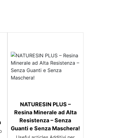
NATURESIN PLUS –
Resina Minerale ad Alta
Resistenza – Senza
a
Guanti e Senza Maschera!
i resina Parete in resina Pittura resina Materiale resina Legno e resina Stucco resina Marmo resina pro e contro Rivestimento in resina Rivestimenti in resina Rivestimento resina Rivestimenti esterni in resina Parete resina Rivestimenti in resina per esterni Legno resina
Useful articles Additivi per