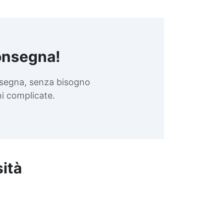
onsegna!
nsegna, senza bisogno
oni complicate.
sità