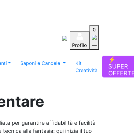
0
Profilo
—
Aiuto
Preferiti
Blog
⚡
nti
Saponi e Candele
Kit
SUPER
Creatività
OFFERT
entare
ata per garantire affidabilità e facilità
tecnica alla fantasia: qui inizia il tuo