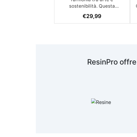
sostenibilità. Questa
innovativa resina epossidica è
€
29,99
progettata per offrire
eccellenti performance
artistiche mentre riduce
l’impatto ambientale.
Caratteristiche Principali:
Ecocompatibile: Contiene il
40% di componenti biologici
ResinPro offre
derivati da biomasse,
riducendo l’uso di fonti
petrolchimiche. Alta
b
Trasparenza: Mantiene una
chiarezza eccezionale e una
superficie perfettamente
liscia. Resistenza e Stabilità:
Resistente ai raggi UV e
all’umidità, con una resistenza
meccanica superiore. Facile
Utilizzo: Bassa reazione
esotermica che minimizza