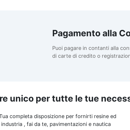
resina catalizzati sono ad
ulteriore garanzia che il
prodotto trasparente se
applicato seguendo le
indicazioni di utilizzo non
Pagamento alla C
presenta rilascio di prodotti
dannosi per la salute. Queste
Puoi pagare in contanti alla co
informazioni possono essere
consultate dell'utilizzatore
di carte di credito o registrazi
finale nella rilascio della
ertificazione HCCP che resta
esponsabilità dell'utilizzatore
finale.
re unico per tutte le tue neces
 Tua completa disposizione per fornirti resine ed
 industria , fai da te, pavimentazioni e nautica