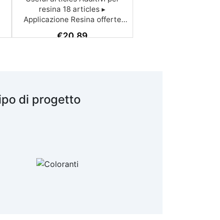
resina 18 articles ▸
Applicazione Resina offerte
Applicazione Resina di alta
€
20,89
qualità Additivi Resina
recensioni Resina la migliore
Resina costi Additivi Resina
online Cariche Resina guida
completa Prezzo resina Resina
prezzo Applicazione Resina
ipo di progetto
online Costo resina Additivi
Resina a buon mercato
Cariche per Resina Cariche
Resina migliori prezzi
Applicazione Resina guida
completa Applicazione Resina
migliori prezzi Cariche Resina
a buon mercato Cariche
Resina online See all articles
→