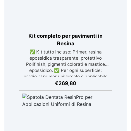
con filtri UV anti-ingiallimento per una
finitura durevole e brillante.
Kit completo per pavimenti in
Resina
✅ Kit tutto incluso: Primer, resina
epossidica trasparente, protettivo
Polifinish, pigmenti colorati e mastice
epossidico. ✅ Per ogni superficie:
grazie al primer universale è applicabile
sia su calcestruzzo, piastrelle e superfici
€
269,80
irregolari o danneggiate. ✅ Facile da
applicare: Video Guida completa inclusa,
3 semplici passaggi, dalla preparazione
della superficie alla finitura protettiva
antigraffio. ✅ Risultati professionali:
Sistema autolivellante, resistente ai
raggi UV, duraturo e con finitura lucida o