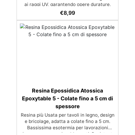
ai raggi UV, garantendo opere durature,
vibranti e senza ingiallimenti nel tempo
€
8,99
Bassa viscosità e formula anti-bolle per
risultati impeccabili, perfetti per colate di
stampi e inglobamenti Certificata Atossica
post catalisi per contatto con la pelle, BPA
free e VoC Free
Resina Epossidica Atossica
Epoxytable 5 - Colate fino a 5 cm di
spessore
Resina più Usata per tavoli in legno, design
e bricolage, adatta a colate fino a 5 cm.
Bassissima esotermia per lavorazioni
sicure e senza surriscaldamenti. Resistente