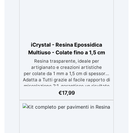
iCrystal - Resina Epossidica
Multiuso - Colate fino a 1,5 cm
Resina trasparente, ideale per
artigianato e creazioni artistiche
per colate da 1 mm a 1,5 cm di spessore.
Adatta a Tutti grazie al facile rapporto di
miscelazione 2:1, garantisce un risultato
senza imperfezioni Bassa viscosità per
€
17,99
colate senza bolle, compatibile con
legno, silicone, vetro, metallo e altri
materiali. Certificata post-catalisi
atossica e sicura per il contatto con la
pelle, Bpa Free e senza Solventi (Voc
Free) Superficie lucida, autolivellante e