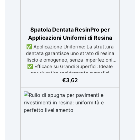
satinata. ✅ Personalizzabile:
Disponibile in kit per metrature da 2m² a
100m², con una vasta gamma di pigmenti
selezionabili.
Spatola Dentata ResinPro per
Applicazioni Uniformi di Resina
✅ Applicazione Uniforme: La struttura
dentata garantisce uno strato di resina
liscio e omogeneo, senza imperfezioni.
✅ Efficace su Grandi Superfici: Ideale
per rivestire rapidamente superfici
ampie come tavoli e vassoi,
€
3,62
raggiungendo ogni angolo. ✅ Riduzione
dei Difetti: Minimizza le irregolarità,
garantendo una finitura finale perfetta e
professionale. ✅ Perfetta per Resine
Autolivellanti: Ottimale per l’applicazione
di resine autolivellanti, assicurando uno
strato consistente e privo di bolle. ✅
Risultati Veloci e Precisi: Facilita una
lavorazione rapida ed efficiente, per una