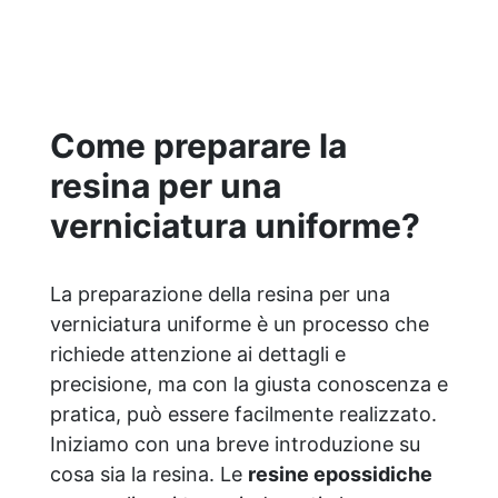
condizione. Facilissima da usare: rapporto
di miscelazione intuitivo basta mescolare i
2 componenti in parti uguali Versatile e
creativa: adatta per colate, rivestimenti e
colorabile a piacere. Resistente :
lucentezza duratura e alta resistenza a
Come preparare la
graffi e umidità.
resina per una
verniciatura uniforme?
La preparazione della resina per una
verniciatura uniforme è un processo che
richiede attenzione ai dettagli e
precisione, ma con la giusta conoscenza e
pratica, può essere facilmente realizzato.
Iniziamo con una breve introduzione su
cosa sia la resina. Le
resine epossidiche