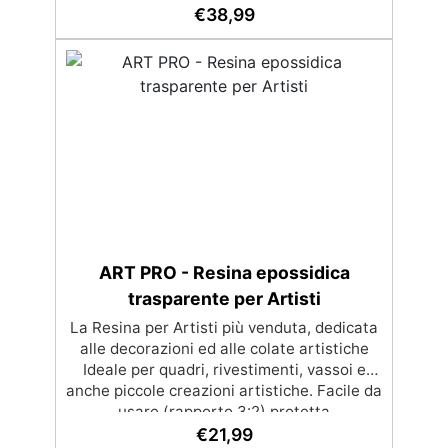
€
38,99
a graffi e ingiallimento grazie ai filtri UV e
all'alta qualità meccanica. Bassa viscosità
per eliminare bolle d'aria e ottenere finiture
lisce. Sicura, atossica, BPA/VOC free e
certificata per il contatto prolungato con la
pelle.
ART PRO - Resina epossidica
trasparente per Artisti
La Resina per Artisti più venduta, dedicata
alle decorazioni ed alle colate artistiche
Ideale per quadri, rivestimenti, vassoi e
anche piccole creazioni artistiche. Facile da
usare (rapporto 3:2) protetta
dall’ingiallimento grazie agli speciali filtri
€
21,99