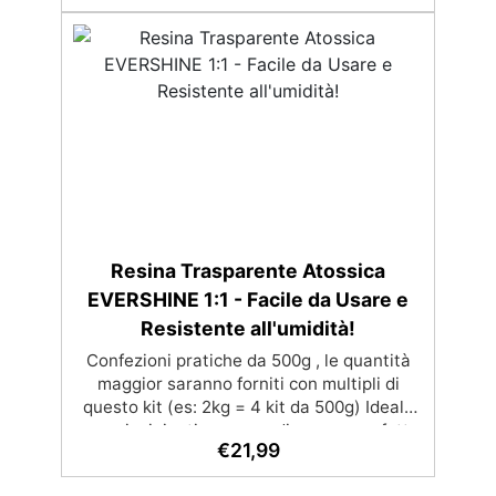
UV Formula densa : non cola via,
mantenendo i design precisi e puliti.
Indurisce in 12-24h garantendo una
superficie lucida e brillante
Resina Trasparente Atossica
EVERSHINE 1:1 - Facile da Usare e
Resistente all'umidità!
Confezioni pratiche da 500g , le quantità
maggior saranno forniti con multipli di
questo kit (es: 2kg = 4 kit da 500g) Ideale
per principianti: a prova di errore, perfetta
€
21,99
per chi inizia. Sempre lucida: garantisce
una finitura brillante e uniforme in ogni