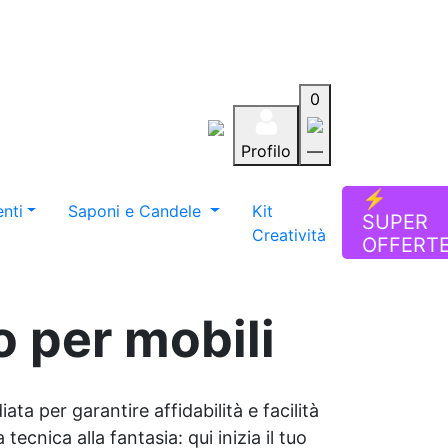
0
Profilo
—
Aiuto
Preferiti
Blog
⚡
nti
Saponi e Candele
Kit
SUPER
Creatività
OFFERT
o per mobili
ata per garantire affidabilità e facilità
tecnica alla fantasia: qui inizia il tuo