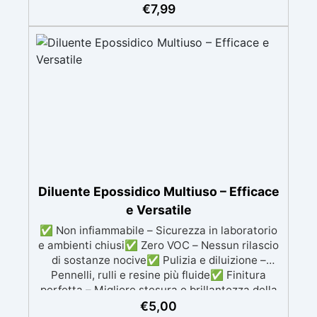
(Regolamento EU 2016/425), Dispositivo
€
7,99
Medico (EN 455 1-4, Regolamento EU
2017/745). ✅ Sicuri per Alimenti (MOCA):
Idonei al contatto alimentare secondo le
normative UE e italiane. ✅ Confezione Pratica:
Disponibili in scatole da 100 pezzi, colore
bianco.
Diluente Epossidico Multiuso – Efficace
e Versatile
✅ Non infiammabile – Sicurezza in laboratorio
e ambienti chiusi✅ Zero VOC – Nessun rilascio
di sostanze nocive✅ Pulizia e diluizione –
Pennelli, rulli e resine più fluide✅ Finitura
perfetta – Migliore stesura e brillantezza della
resina
€
5,00