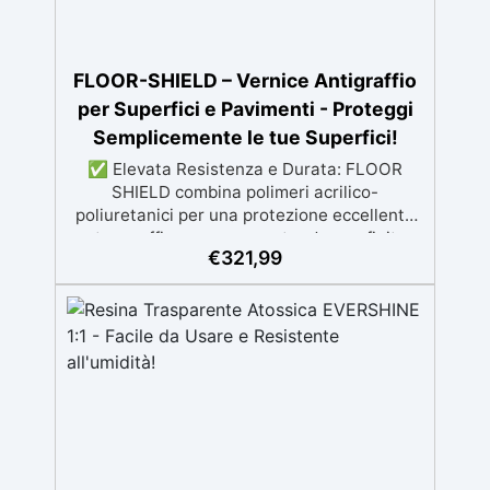
FLOOR-SHIELD – Vernice Antigraffio
per Superfici e Pavimenti - Proteggi
Semplicemente le tue Superfici!
✅ Elevata Resistenza e Durata: FLOOR
SHIELD combina polimeri acrilico-
poliuretanici per una protezione eccellente
contro graffi e usura, garantendo una finitura
€
321,99
duratura. ✅ Facile Applicazione: Si applica
facilmente con rullo, pennello o a spruzzo,
con attrezzi che si puliscono facilmente con
acqua e sapone. ✅ Versatile e Elegante:
Disponibile in finiture Lucido, Satinato e
Opaco, compatibile con superfici in resina,
legno, cemento e epossidiche. ✅ Economica
e Conveniente: Con una resa di 100-120 ml
per metro quadro, una confezione da 3,6 litri
copre fino a 39 m², rendendo FLOOR SHIELD