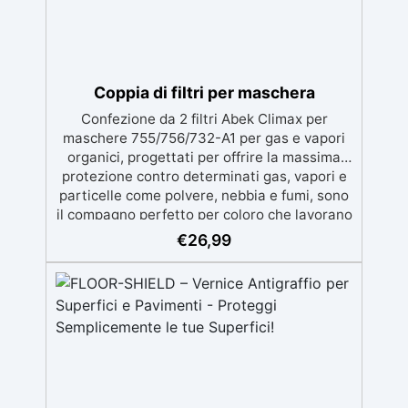
Coppia di filtri per maschera
Confezione da 2 filtri Abek Climax per
maschere 755/756/732-A1 per gas e vapori
organici, progettati per offrire la massima
protezione contro determinati gas, vapori e
particelle come polvere, nebbia e fumi, sono
il compagno perfetto per coloro che lavorano
con resine epossidiche, poliuretaniche o
€
26,99
poliestere. Conforme alla normativa
14387:2004+A1:2008 Compatibili con i filtri
Climax modello 755/756/732-A1