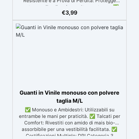
Resistente e a Prova di Perdita: Protegge
contro perdite di resina e altre sostanze. ✅
€
3,99
Divisibile e Versatile: Può essere ritagliato in
parti più piccole per adattarsi a diverse
superfici. ✅ Riutilizzabile e Riciclabile: Facile
da pulire e utilizzare più volte, sostenibile. ✅
Protezione Totale: Evita danni a pavimenti e
superfici, mantenendo il tuo spazio di lavoro
sicuro.
Guanti in Vinile monouso con polvere
taglia M/L
✅ Monouso e Ambidestri: Utilizzabili su
entrambe le mani per praticità. ✅ Talcati per
Comfort: Rivestiti con amido di mais bio-
assorbibile per una vestibilità facilitata. ✅
Certificazioni Multiple: DPI Categoria 3