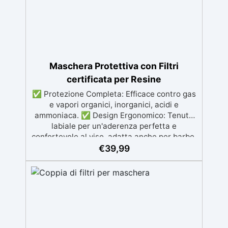
Maschera Protettiva con Filtri
certificata per Resine
✅ Protezione Completa: Efficace contro gas
e vapori organici, inorganici, acidi e
ammoniaca. ✅ Design Ergonomico: Tenuta
labiale per un'aderenza perfetta e
confortevole al viso, adatta anche per barbe.
✅ Materiali Resistenti: Corpo in gomma
€
39,99
nera flessibile e filtri in polietilene ad alta
densità (HDPE). ✅ Filtri di Alta Qualità:
Modelli Climax 755 e 756, con carbone attivo
per assorbimento ottimale dei gas. ✅
Certificata e Sicura: Conforme alla norma EN
140:1999 e al Regolamento UE 2016/425, con
certificazione CE.