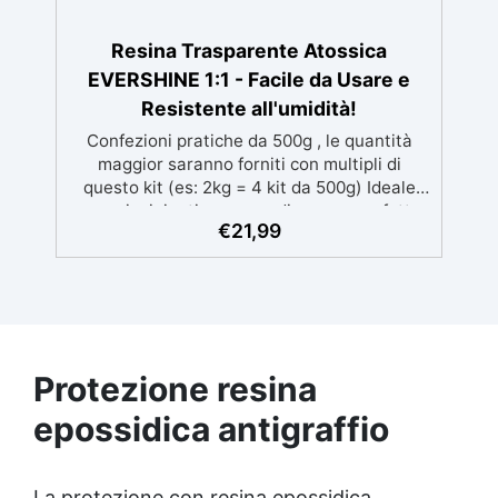
una soluzione conveniente per la protezione
delle superfici. ✅ Semplice da Mantenere:
La superficie trattata è facilmente lavabile e
Resina Trasparente Atossica
può essere ripristinata con una mano di
EVERSHINE 1:1 - Facile da Usare e
prodotto anche dopo un anno.
Resistente all'umidità!
Confezioni pratiche da 500g , le quantità
maggior saranno forniti con multipli di
questo kit (es: 2kg = 4 kit da 500g) Ideale
per principianti: a prova di errore, perfetta
€
21,99
per chi inizia. Sempre lucida: garantisce una
finitura brillante e uniforme in ogni
condizione. Facilissima da usare: rapporto di
miscelazione intuitivo basta mescolare i 2
componenti in parti uguali Versatile e
creativa: adatta per colate, rivestimenti e
colorabile a piacere. Resistente : lucentezza
Protezione resina
duratura e alta resistenza a graffi e umidità.
epossidica antigraffio
La protezione con resina epossidica