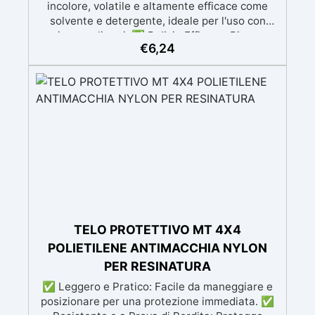
incolore, volatile e altamente efficace come
solvente e detergente, ideale per l'uso con
resine e polimeri. ✅ Pulizia Efficace: Rimuove
€
6,24
facilmente sporco e residui da resine e superfici
senza lasciare tracce, perfetto per preparare
superfici e attrezzature. ✅ Effetti Decorativi:
Spruzzato sulla resina, aiuta a eliminare le bolle
d'aria e a creare effetti decorativi unici, come
celle e venature. ✅ Versatilità: Utilizzabile
anche per la pulizia di dispositivi elettronici, la
rimozione di macchie da tessuti e legno, e in
applicazioni industriali. ✅ Precauzioni di
Sicurezza: Estremamente infiammabile, deve
essere utilizzato in ambienti ben ventilati e
lontano da fonti di calore o fiamme.
TELO PROTETTIVO MT 4X4
POLIETILENE ANTIMACCHIA NYLON
PER RESINATURA
✅ Leggero e Pratico: Facile da maneggiare e
posizionare per una protezione immediata. ✅