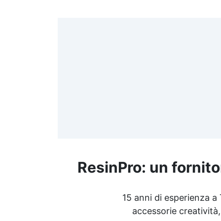
>
(
≤
f
ResinPro: un fornito
R
15 anni di esperienza a
accessorie creatività,