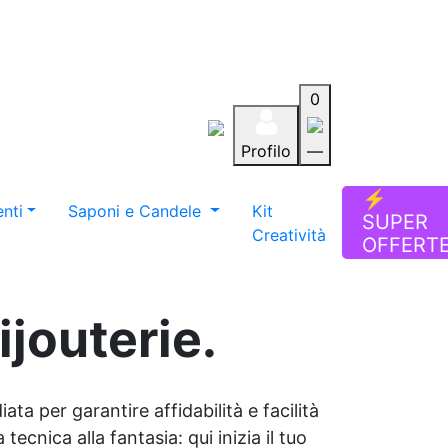
0
Profilo
—
Aiuto
Preferiti
Blog
⚡
nti
Saponi e Candele
Kit
SUPER
Creatività
OFFERT
ijouterie.
ata per garantire affidabilità e facilità
tecnica alla fantasia: qui inizia il tuo