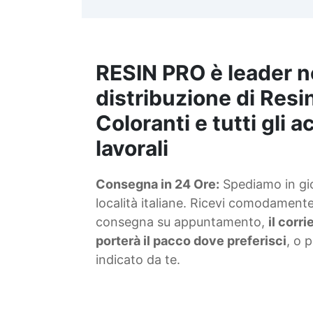
t
m
RESIN PRO è leader n
S
f
distribuzione di Resin
Coloranti e tutti gli 
T
lavorali
s
Consegna in 24 Ore:
Spediamo in gior
d
località italiane. Ricevi comodamente 
consegna su appuntamento,
il corr
porterà il pacco dove preferisci
, o 
indicato da te.
4