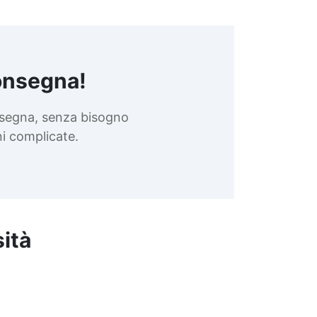
onsegna!
nsegna, senza bisogno
oni complicate.
sità