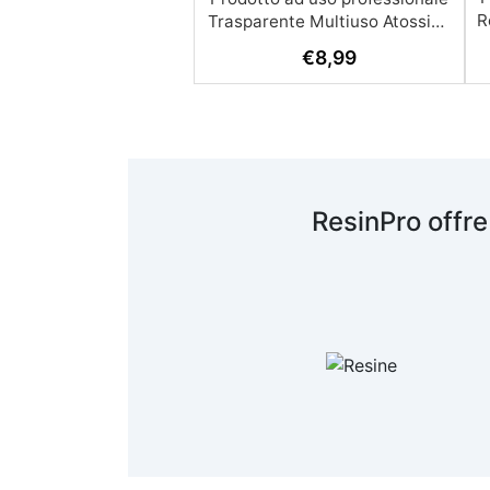
R
€
8,99
A
c
R
ResinPro offre
s