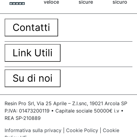
veloce
sicure
sicuro
bicomponente Malta epossidica Colla
bicomponente Pavimento epossidico pro e
contro Epossidica Colla epossidica plastica See
all articles →
Contatti
Link Utili
Su di noi
Resin Pro Srl, Via 25 Aprile – Z.I.snc, 19021 Arcola SP
P.IVA: 01473200119 • Capitale sociale 50000€ i.v •
REA SP-210889
Informativa sulla privacy
|
Cookie Policy
|
Cookie