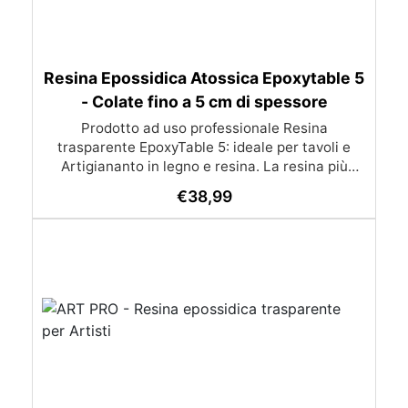
Resina Epossidica Atossica Epoxytable 5
- Colate fino a 5 cm di spessore
Prodotto ad uso professionale Resina
trasparente EpoxyTable 5: ideale per tavoli e
Artigiananto in legno e resina. La resina più
venduta , resistente ai graffi e ingiallimento,
€
38,99
perfetta per colate di alto spessore fino a 5 cm.
Applicazioni Principali: Realizzazione di tavoli in
legno e resina con colate di alto spessore.
Progetti artistici e di design che prevedano una
colata in spessore Inglobamenti di oggetti (fiori,
monete, pietre, ecc) Colate riempitive in
spessore dentro stampi e cassaforme
Caratteristiche principali: ✅ Bassissima
esotermia per colate fino a 5 cm (è possibile fare
più colate a distanza di 12-24h) ✅ Filtri UV per
prevenire l’ingiallimento e mantenere la