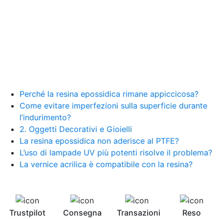
resina Spatolato resina See all articles →
Epossidico per pavimenti 41 articles ▸ Epossidico
per pavimenti Pavimenti epossidici Applicazioni
Creative Epossidiche Epossidica vernice Colla
epossidica per legno Tavolo epossidico Colla
epossidica bicomponente plastica Impregnante
epossidico Colla epossidica bicomponente per
plastica Colla epossidica Colla epossidica
bicomponente Epossidica colla Colla
bicomponente plastica Bicomponente
Perché la resina epossidica rimane appiccicosa?
trasparente Pasta bicomponente per metalli
Come evitare imperfezioni sulla superficie durante
Epossidica bicomponente Bicomponente
l’indurimento?
epossidico Colle bicomponenti Epossidica
2. Oggetti Decorativi e Gioielli
significato Epossidico significato Polietilene telo
La resina epossidica non aderisce al PTFE?
Smalto epossidico Colla epossidica legno Colla
L’uso di lampade UV più potenti risolve il problema?
epossidica per plastica Collanti epossidici Colla
La vernice acrilica è compatibile con la resina?
bicomponente per plastica Cariche per Epossidici
Cariche Epossidiche Adesivo bicomponente
epossidico Colla bicomponente epossidica
Pavimento epossidico Acquista Glitter Epossidico
Applicazioni di Epossidici Colle epossidiche
Trustpilot
Consegna
Transazioni
Reso
Mastice epossidico Adesivo epossidico