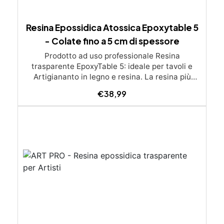
Resina Epossidica Atossica Epoxytable 5
- Colate fino a 5 cm di spessore
Prodotto ad uso professionale Resina
trasparente EpoxyTable 5: ideale per tavoli e
Artigiananto in legno e resina. La resina più
venduta , resistente ai graffi e ingiallimento,
€
38,99
perfetta per colate di alto spessore fino a 5 cm.
Applicazioni Principali: Realizzazione di tavoli in
legno e resina con colate di alto spessore.
Progetti artistici e di design che prevedano una
colata in spessore Inglobamenti di oggetti (fiori,
monete, pietre, ecc) Colate riempitive in
spessore dentro stampi e cassaforme
Caratteristiche principali: ✅ Bassissima
esotermia per colate fino a 5 cm (è possibile fare
più colate a distanza di 12-24h) ✅ Filtri UV per
prevenire l’ingiallimento e mantenere la
trasparenza nel tempo ✅ Alta resistenza
meccanica per superfici durevoli e antigraffio ✅