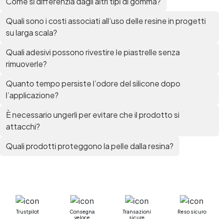
Come si differenzia dagli altri tipi di gomma?
bicomponente Pavimento epossidico pro e
contro Epossidica Colla epossidica plastica See
Quali sono i costi associati all’uso delle resine in progetti
all articles →
su larga scala?
Quali adesivi possono rivestire le piastrelle senza
rimuoverle?
Quanto tempo persiste l’odore del silicone dopo
l’applicazione?
È necessario ungerli per evitare che il prodotto si
attacchi?
Quali prodotti proteggono la pelle dalla resina?
Trustpilot
Consegna
Transazioni
Reso sicuro
veloce
sicure