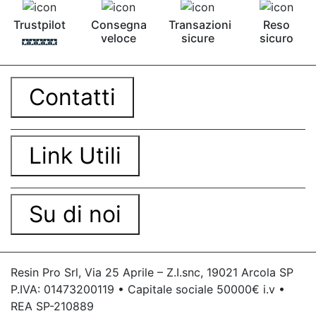
bicomponente Malta epossidica Colla
Trustpilot
Consegna
Transazioni
Reso
bicomponente Pavimento epossidico pro e
veloce
sicure
sicuro
contro Epossidica Colla epossidica plastica See
all articles →
Contatti
Link Utili
Su di noi
Resin Pro Srl, Via 25 Aprile – Z.I.snc, 19021 Arcola SP
P.IVA: 01473200119 • Capitale sociale 50000€ i.v •
REA SP-210889