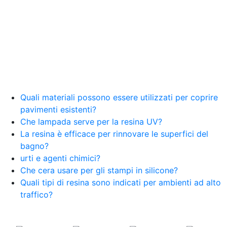
resina Spatolato resina See all articles →
Epossidico per pavimenti 41 articles ▸ Epossidico
per pavimenti Pavimenti epossidici Applicazioni
Creative Epossidiche Epossidica vernice Colla
epossidica per legno Tavolo epossidico Colla
epossidica bicomponente plastica Impregnante
epossidico Colla epossidica bicomponente per
plastica Colla epossidica Colla epossidica
bicomponente Epossidica colla Colla
bicomponente plastica Bicomponente
Quali materiali possono essere utilizzati per coprire
trasparente Pasta bicomponente per metalli
pavimenti esistenti?
Epossidica bicomponente Bicomponente
Che lampada serve per la resina UV?
epossidico Colle bicomponenti Epossidica
La resina è efficace per rinnovare le superfici del
significato Epossidico significato Polietilene telo
bagno?
Smalto epossidico Colla epossidica legno Colla
urti e agenti chimici?
epossidica per plastica Collanti epossidici Colla
Che cera usare per gli stampi in silicone?
bicomponente per plastica Cariche per Epossidici
Cariche Epossidiche Adesivo bicomponente
Quali tipi di resina sono indicati per ambienti ad alto
epossidico Colla bicomponente epossidica
traffico?
Pavimento epossidico Acquista Glitter Epossidico
Applicazioni di Epossidici Colle epossidiche
Mastice epossidico Adesivo epossidico