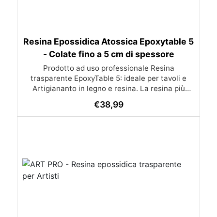
Resina Epossidica Atossica Epoxytable 5
- Colate fino a 5 cm di spessore
Prodotto ad uso professionale Resina
trasparente EpoxyTable 5: ideale per tavoli e
Artigiananto in legno e resina. La resina più
venduta , resistente ai graffi e ingiallimento,
€
38,99
perfetta per colate di alto spessore fino a 5 cm.
Applicazioni Principali: Realizzazione di tavoli in
legno e resina con colate di alto spessore.
Progetti artistici e di design che prevedano una
colata in spessore Inglobamenti di oggetti (fiori,
monete, pietre, ecc) Colate riempitive in
spessore dentro stampi e cassaforme
Caratteristiche principali: ✅ Bassissima
esotermia per colate fino a 5 cm (è possibile fare
più colate a distanza di 12-24h) ✅ Filtri UV per
prevenire l’ingiallimento e mantenere la