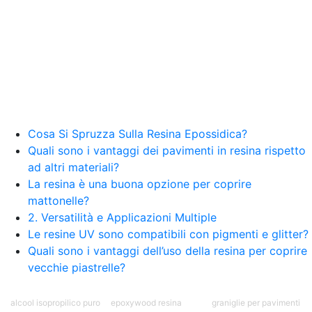
resina Spatolato resina See all articles →
Epossidico per pavimenti 41 articles ▸ Epossidico
per pavimenti Pavimenti epossidici Applicazioni
Creative Epossidiche Epossidica vernice Colla
epossidica per legno Tavolo epossidico Colla
epossidica bicomponente plastica Impregnante
epossidico Colla epossidica bicomponente per
plastica Colla epossidica Colla epossidica
bicomponente Epossidica colla Colla
bicomponente plastica Bicomponente
Cosa Si Spruzza Sulla Resina Epossidica?
trasparente Pasta bicomponente per metalli
Quali sono i vantaggi dei pavimenti in resina rispetto
Epossidica bicomponente Bicomponente
ad altri materiali?
epossidico Colle bicomponenti Epossidica
La resina è una buona opzione per coprire
significato Epossidico significato Polietilene telo
mattonelle?
Smalto epossidico Colla epossidica legno Colla
2. Versatilità e Applicazioni Multiple
epossidica per plastica Collanti epossidici Colla
Le resine UV sono compatibili con pigmenti e glitter?
bicomponente per plastica Cariche per Epossidici
Cariche Epossidiche Adesivo bicomponente
Quali sono i vantaggi dell’uso della resina per coprire
epossidico Colla bicomponente epossidica
vecchie piastrelle?
Pavimento epossidico Acquista Glitter Epossidico
Applicazioni di Epossidici Colle epossidiche
alcool isopropilico puro
epoxywood resina
graniglie per pavimenti
Mastice epossidico Adesivo epossidico