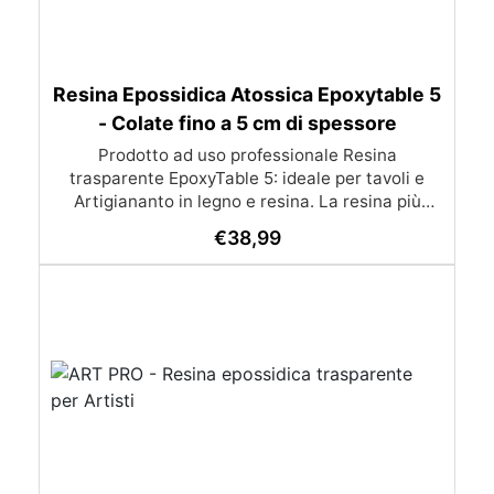
Resina Epossidica Atossica Epoxytable 5
- Colate fino a 5 cm di spessore
Prodotto ad uso professionale Resina
trasparente EpoxyTable 5: ideale per tavoli e
Artigiananto in legno e resina. La resina più
venduta , resistente ai graffi e ingiallimento,
€
38,99
perfetta per colate di alto spessore fino a 5 cm.
Applicazioni Principali: Realizzazione di tavoli in
legno e resina con colate di alto spessore.
Progetti artistici e di design che prevedano una
colata in spessore Inglobamenti di oggetti (fiori,
monete, pietre, ecc) Colate riempitive in
spessore dentro stampi e cassaforme
Caratteristiche principali: ✅ Bassissima
esotermia per colate fino a 5 cm (è possibile fare
più colate a distanza di 12-24h) ✅ Filtri UV per
prevenire l’ingiallimento e mantenere la