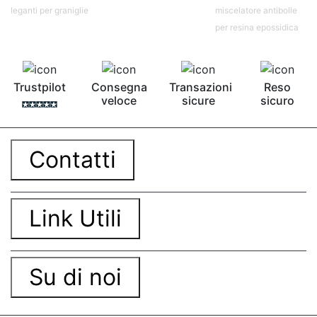
contro Epossidica Colla epossidica plastica See
leganti per graniglie
miscelatore antibolle
all articles →
per resina epossidica
Trustpilot
Consegna
Transazioni
Reso
veloce
sicure
sicuro
Contatti
Link Utili
Su di noi