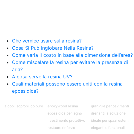
Creative Epossidiche Epossidica vernice Colla
epossidica per legno Tavolo epossidico Colla
epossidica bicomponente plastica Impregnante
epossidico Colla epossidica bicomponente per
plastica Colla epossidica Colla epossidica
bicomponente Epossidica colla Colla
bicomponente plastica Bicomponente
Che vernice usare sulla resina?
trasparente Pasta bicomponente per metalli
Cosa Si Può Inglobare Nella Resina?
Epossidica bicomponente Bicomponente
Come varia il costo in base alla dimensione dell’area?
epossidico Colle bicomponenti Epossidica
Come miscelare la resina per evitare la presenza di
significato Epossidico significato Polietilene telo
aria?
Smalto epossidico Colla epossidica legno Colla
A cosa serve la resina UV?
epossidica per plastica Collanti epossidici Colla
Quali materiali possono essere uniti con la resina
bicomponente per plastica Cariche per Epossidici
Cariche Epossidiche Adesivo bicomponente
epossidica?
epossidico Colla bicomponente epossidica
Pavimento epossidico Acquista Glitter Epossidico
alcool isopropilico puro
epoxywood resina
graniglie per pavimenti
Applicazioni di Epossidici Colle epossidiche
epossidica per legno
drenanti la soluzione
Mastice epossidico Adesivo epossidico
rivestimento protettivo
ideale per spazi esterni
bicomponente Malta epossidica Colla
bicomponente Pavimento epossidico pro e
restauro rinforzo
eleganti e funzionali