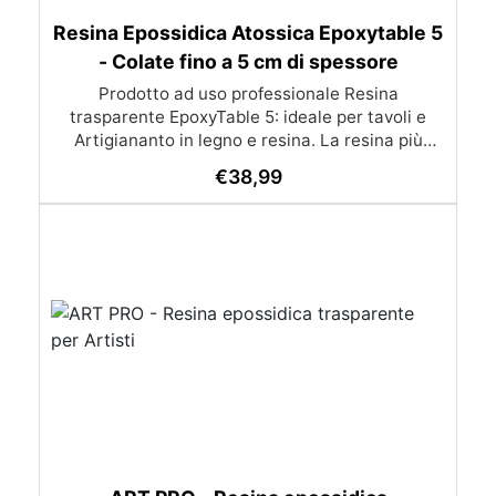
Resina Epossidica Atossica Epoxytable 5
- Colate fino a 5 cm di spessore
Prodotto ad uso professionale Resina
trasparente EpoxyTable 5: ideale per tavoli e
Artigiananto in legno e resina. La resina più
venduta , resistente ai graffi e ingiallimento,
€
38,99
perfetta per colate di alto spessore fino a 5 cm.
Applicazioni Principali: Realizzazione di tavoli in
legno e resina con colate di alto spessore.
Progetti artistici e di design che prevedano una
colata in spessore Inglobamenti di oggetti (fiori,
monete, pietre, ecc) Colate riempitive in
spessore dentro stampi e cassaforme
Caratteristiche principali: ✅ Bassissima
esotermia per colate fino a 5 cm (è possibile fare
più colate a distanza di 12-24h) ✅ Filtri UV per
prevenire l’ingiallimento e mantenere la
trasparenza nel tempo ✅ Alta resistenza
meccanica per superfici durevoli e antigraffio ✅
Bassa viscosità per eliminare le bolle d’aria e