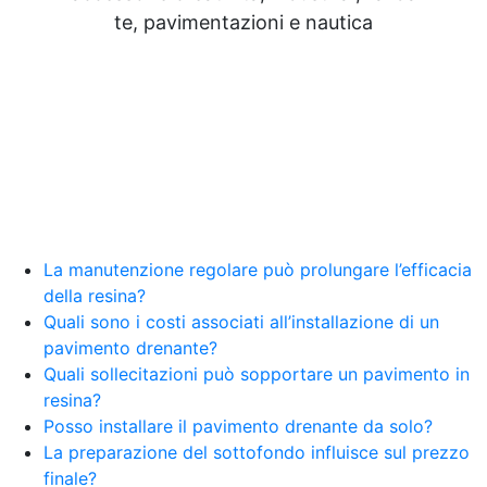
Resine Pareti con resina Adesivi Strutturali DIY
te, pavimentazioni e nautica
Resine Ghiaia e resina Rivestire con resina Corso
resina Spatolato resina See all articles →
Epossidico per pavimenti 41 articles ▸ Epossidico
per pavimenti Pavimenti epossidici Applicazioni
Creative Epossidiche Epossidica vernice Colla
epossidica per legno Tavolo epossidico Colla
epossidica bicomponente plastica Impregnante
epossidico Colla epossidica bicomponente per
plastica Colla epossidica Colla epossidica
bicomponente Epossidica colla Colla
bicomponente plastica Bicomponente
La manutenzione regolare può prolungare l’efficacia
trasparente Pasta bicomponente per metalli
della resina?
Epossidica bicomponente Bicomponente
Quali sono i costi associati all’installazione di un
epossidico Colle bicomponenti Epossidica
pavimento drenante?
significato Epossidico significato Polietilene telo
Quali sollecitazioni può sopportare un pavimento in
Smalto epossidico Colla epossidica legno Colla
resina?
epossidica per plastica Collanti epossidici Colla
Posso installare il pavimento drenante da solo?
bicomponente per plastica Cariche per Epossidici
Cariche Epossidiche Adesivo bicomponente
La preparazione del sottofondo influisce sul prezzo
epossidico Colla bicomponente epossidica
finale?