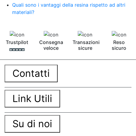
Pavimento epossidico Acquista Glitter Epossidico
Quali sono i vantaggi della resina rispetto ad altri
Applicazioni di Epossidici Colle epossidiche
materiali?
Mastice epossidico Adesivo epossidico
bicomponente Malta epossidica Colla
bicomponente Pavimento epossidico pro e
contro Epossidica Colla epossidica plastica See
all articles →
Trustpilot
Consegna
Transazioni
Reso
veloce
sicure
sicuro
Contatti
Link Utili
Su di noi