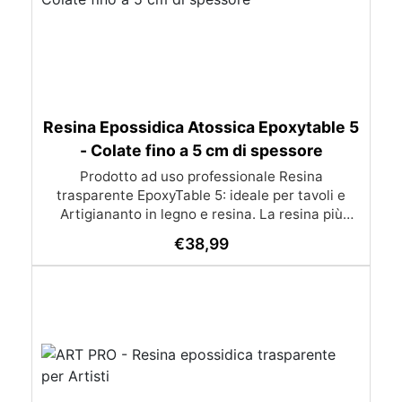
Resina Epossidica Atossica Epoxytable 5
- Colate fino a 5 cm di spessore
Prodotto ad uso professionale Resina
trasparente EpoxyTable 5: ideale per tavoli e
Artigiananto in legno e resina. La resina più
venduta , resistente ai graffi e ingiallimento,
€
38,99
perfetta per colate di alto spessore fino a 5 cm.
Applicazioni Principali: Realizzazione di tavoli in
legno e resina con colate di alto spessore.
Progetti artistici e di design che prevedano una
colata in spessore Inglobamenti di oggetti (fiori,
monete, pietre, ecc) Colate riempitive in
spessore dentro stampi e cassaforme
Caratteristiche principali: ✅ Bassissima