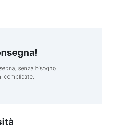
onsegna!
nsegna, senza bisogno
oni complicate.
sità