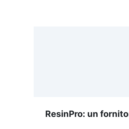
4
>
(
≤
f
ResinPro: un fornito
R