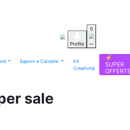
0
Profilo
—
Aiuto
Preferiti
Blog
⚡
nti
Saponi e Candele
Kit
SUPER
Creatività
OFFERT
per sale