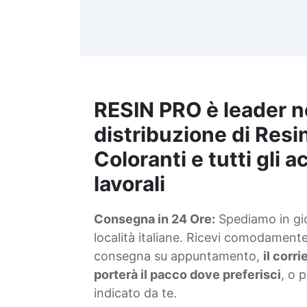
d
t
m
RESIN PRO è leader n
S
f
distribuzione di Resin
Coloranti e tutti gli 
T
lavorali
s
Consegna in 24 Ore:
Spediamo in gior
d
località italiane. Ricevi comodamente 
consegna su appuntamento,
il corr
porterà il pacco dove preferisci
, o 
indicato da te.