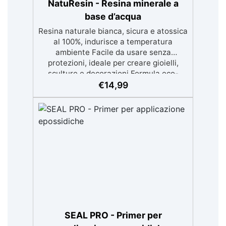
NatuResin - Resina minerale a
base d’acqua
Resina naturale bianca, sicura e atossica
al 100%, indurisce a temperatura
ambiente Facile da usare senza
protezioni, ideale per creare gioielli,
sculture e decorazioni Formula eco-
friendly a base d’acqua, alternativa
€
14,99
sicura alle resine tradizionali Adatta
anche ai bambini, perfetta per un utilizzo
in casa senza rischi Multiuso e versatile,
pronta in soli 30 minuti per creazioni
rapide e personalizzabili.
SEAL PRO - Primer per