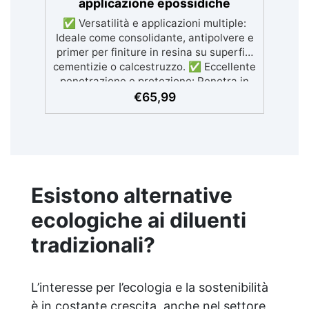
applicazione epossidiche
✅ Versatilità e applicazioni multiple:
Ideale come consolidante, antipolvere e
primer per finiture in resina su superfici
cementizie o calcestruzzo. ✅ Eccellente
penetrazione e protezione: Penetra in
profondità per stabilizzare il substrato,
€
65,99
ridurre la polvere e migliorare la
resistenza chimica e meccanica. ✅
Compatibilità universale:
Sovraverniciabile con qualsiasi sistema
in resina, garantendo ottima adesione
per applicazioni successive. ✅ Facile da
Esistono alternative
usare e pulire: Applicazione agevole e
strumenti pulibili con acqua. ✅
ecologiche ai diluenti
Conformità alle normative CE:
tradizionali?
Certificato secondo gli standard europei
EN 1504-2, assicurando qualità e
sicurezza.
L’interesse per l’ecologia e la sostenibilità
è in costante crescita, anche nel settore