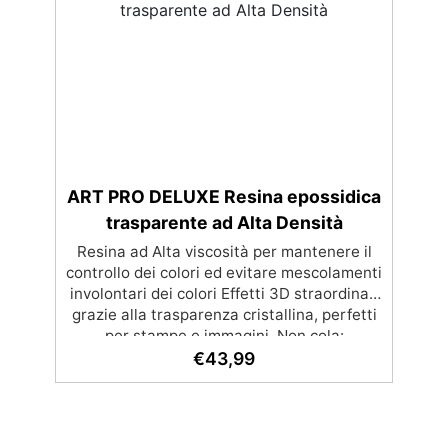
Riutilizzabile e Riciclabile: Facile da pulire e
utilizzare più volte, sostenibile. ✅
Protezione Totale: Evita danni a pavimenti
e superfici, mantenendo il tuo spazio di
lavoro sicuro.
ART PRO DELUXE Resina epossidica
trasparente ad Alta Densità
Resina ad Alta viscosità per mantenere il
controllo dei colori ed evitare mescolamenti
involontari dei colori Effetti 3D straordinari
grazie alla trasparenza cristallina, perfetti
per stampe e immagini. Non cola:
Applicazione versatile su superfici
€
43,99
inclinate, verticali o curve per dipinti e
rivestimenti. Resistente all'umidità con una
superficie lucida e protettiva adatta a
qualsiasi ambiente. Sicura e inodore, priva