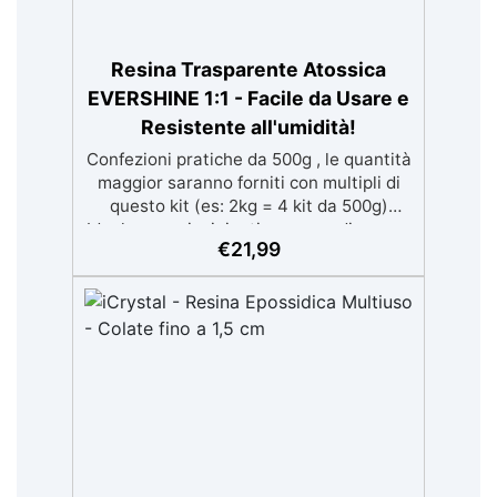
Resina Trasparente Atossica
EVERSHINE 1:1 - Facile da Usare e
Resistente all'umidità!
Confezioni pratiche da 500g , le quantità
maggior saranno forniti con multipli di
questo kit (es: 2kg = 4 kit da 500g)
Ideale per principianti: a prova di errore,
€
21,99
perfetta per chi inizia. Sempre lucida:
garantisce una finitura brillante e
uniforme in ogni condizione. Facilissima
da usare: rapporto di miscelazione
intuitivo basta mescolare i 2 componenti
in parti uguali Versatile e creativa:
adatta per colate, rivestimenti e
colorabile a piacere. Resistente :
lucentezza duratura e alta resistenza a
graffi e umidità.