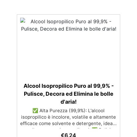
Alcool Isopropilico Puro al 99,9% -
Pulisce, Decora ed Elimina le bolle
d'aria!
✅ Alta Purezza (99,9%): L'alcool
isopropilico è incolore, volatile e altamente
efficace come solvente e detergente, ideale
per l'uso con resine e polimeri. ✅ Pulizia
€
6,24
Efficace: Rimuove facilmente sporco e