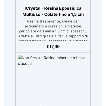
iCrystal - Resina Epossidica
Multiuso - Colate fino a 1,5 cm
Resina trasparente, ideale per
artigianato e creazioni artistiche
per colate da 1 mm a 1,5 cm di spessore.
Adatta a Tutti grazie al facile rapporto di
miscelazione 2:1, garantisce un risultato
senza imperfezioni Bassa viscosità per
€
17,99
colate senza bolle, compatibile con
legno, silicone, vetro, metallo e altri
materiali. Certificata post-catalisi
atossica e sicura per il contatto con la
pelle, Bpa Free e senza Solventi (Voc
Free) Superficie lucida, autolivellante e
con filtri UV anti-ingiallimento per una
finitura durevole e brillante.