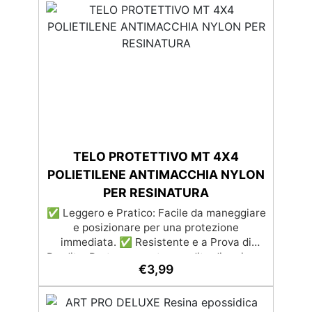
TELO PROTETTIVO MT 4X4
POLIETILENE ANTIMACCHIA NYLON
PER RESINATURA
✅ Leggero e Pratico: Facile da maneggiare
e posizionare per una protezione
immediata. ✅ Resistente e a Prova di
Perdita: Protegge contro perdite di resina e
€
3,99
altre sostanze. ✅ Divisibile e Versatile:
Può essere ritagliato in parti più piccole per
adattarsi a diverse superfici. ✅