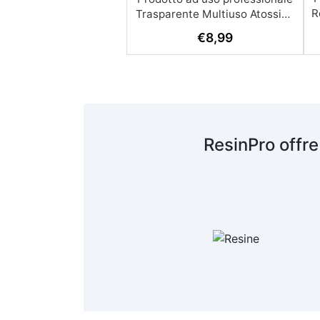
R
€
8,99
A
c
R
ResinPro offre
s