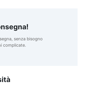
onsegna!
nsegna, senza bisogno
oni complicate.
sità