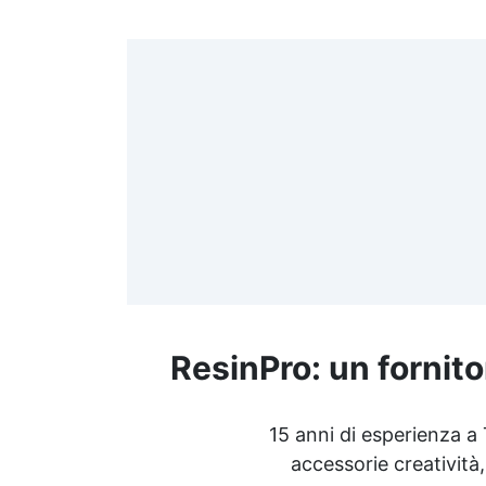
>
(
≤
f
ResinPro: un fornito
R
15 anni di esperienza a
accessorie creatività,