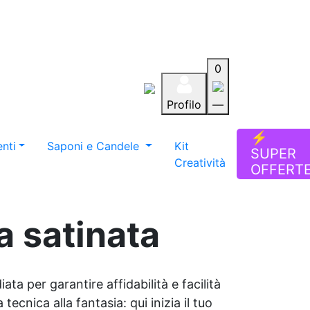
0
Profilo
—
Aiuto
Preferiti
Blog
⚡
nti
Saponi e Candele
Kit
SUPER
Creatività
OFFERT
a satinata
ata per garantire affidabilità e facilità
tecnica alla fantasia: qui inizia il tuo