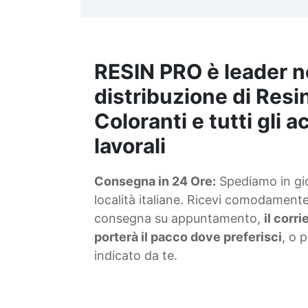
t
m
RESIN PRO è leader n
S
f
distribuzione di Resin
Coloranti e tutti gli 
T
lavorali
s
Consegna in 24 Ore:
Spediamo in gior
d
località italiane. Ricevi comodamente 
consegna su appuntamento,
il corr
porterà il pacco dove preferisci
, o 
indicato da te.
4