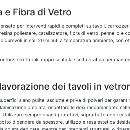
 e Fibra di Vetro
ensato per interventi rapidi e completi su tavoli, carrozzerie
 resina poliestere, catalizzatore, fibra di vetro, pennello e 
ci e durevoli in soli 20 minuti a temperatura ambiente, con o
rinforzi strutturali, rappresenta la scelta pratica per mante
 lavorazione dei tavoli in vetro
superfici siano pulite, asciutte e prive di polveri per garan
di laminazione o colata, rispettare le dosi raccomandate nel
 Utilizzare sempre guanti protettivi, soprattutto con i catal
dotto dipenderà da spessore, utilizzo e resa estetica deside
a colata dedicata, mentre per interventi strutturali o riparaz