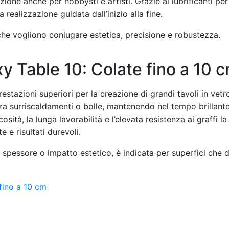
ione anche per hobbysti e artisti. Grazie ai lubrificanti per
 realizzazione guidata dall’inizio alla fine.
 che vogliono coniugare estetica, precisione e robustezza.
y Table 10: Colate fino a 10 
estazioni superiori per la creazione di grandi tavoli in vetr
nza surriscaldamenti o bolle, mantenendo nel tempo brillan
osità, la lunga lavorabilità e l’elevata resistenza ai graffi 
 e risultati durevoli.
de spessore o impatto estetico, è indicata per superfici che