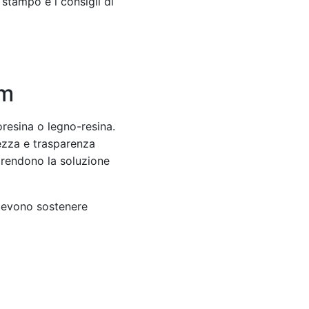
 stampo e i consigli di
cm
oresina o legno-resina.
tezza e trasparenza
la rendono la soluzione
 devono sostenere