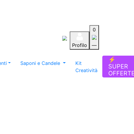
0
Profilo
—
Aiuto
Preferiti
Blog
⚡
nti
Saponi e Candele
Kit
SUPER
Creatività
OFFERT