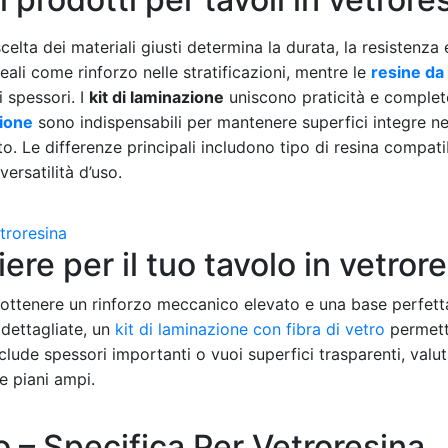
scelta dei materiali giusti determina la durata, la resistenza e
ali come rinforzo nelle stratificazioni, mentre le
resine da
i spessori. I
kit di laminazione
uniscono praticità e complet
zione
sono indispensabili per mantenere superfici integre n
rto. Le differenze principali includono tipo di resina compati
versatilità d’uso.
ere per il tuo tavolo in vetror
 ottenere un rinforzo meccanico elevato e una base perfett
 dettagliate, un
kit di laminazione con fibra di vetro
permett
nclude spessori importanti o vuoi superfici trasparenti, val
e piani ampi.
ro – Specifica Per Vetroresina