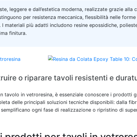
ste, leggere e dall’estetica moderna, realizzate grazie alla
distinguono per resistenza meccanica, flessibilità nelle forme 
. I materiali più adatti includono resine epossidiche, polieste
ma finitura.
uire o riparare tavoli resistenti e duratu
un tavolo in vetroresina, è essenziale conoscere i prodotti giu
 delle principali soluzioni tecniche disponibili: dalla fibra
emplificano ogni fase di realizzazione o ripristino di super
i prodotti per tavoli in vetrore