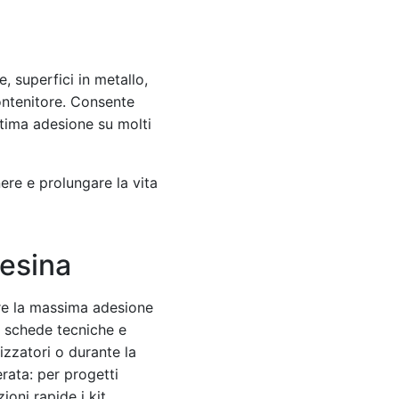
, superfici in metallo,
contenitore. Consente
ttima adesione su molti
nere e prolungare la vita
resina
tire la massima adesione
le schede tecniche e
izzatori o durante la
rata: per progetti
ioni rapide i kit