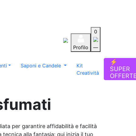
0
Profilo
—
Aiuto
Preferiti
Blog
⚡
nti
Saponi e Candele
Kit
SUPER
Creatività
OFFERT
 sfumati
ata per garantire affidabilità e facilità
tecnica alla fantasia: qui inizia il tuo