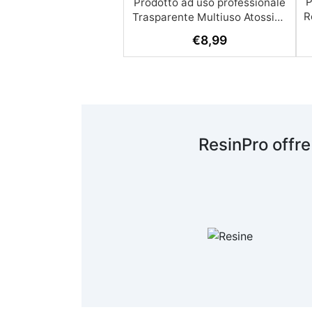
P
R
€
8,99
A
c
R
ResinPro offre
s