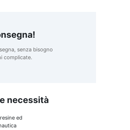
onsegna!
nsegna, senza bisogno
oni complicate.
ue necessità
 resine ed
 nautica