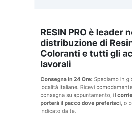
t
m
RESIN PRO è leader n
S
f
distribuzione di Resin
Coloranti e tutti gli 
T
lavorali
s
Consegna in 24 Ore:
Spediamo in gior
d
località italiane. Ricevi comodamente 
consegna su appuntamento,
il corr
porterà il pacco dove preferisci
, o 
indicato da te.
4