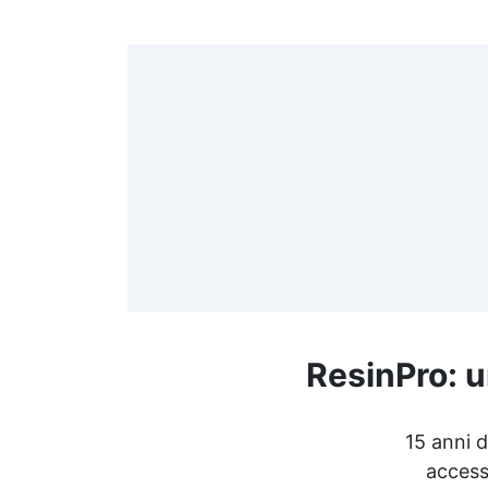
>
(
≤
f
ResinPro: u
R
15 anni d
accesso