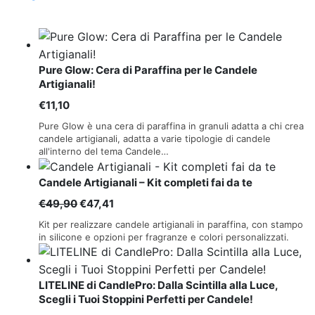
Pure Glow: Cera di Paraffina per le Candele
Artigianali!
€
11,10
Pure Glow è una cera di paraffina in granuli adatta a chi crea
candele artigianali, adatta a varie tipologie di candele
all'interno del tema Candele…
Candele Artigianali – Kit completi fai da te
Il
Il
€
49,90
€
47,41
prezzo
prezzo
Kit per realizzare candele artigianali in paraffina, con stampo
originale
attuale
in silicone e opzioni per fragranze e colori personalizzati.
era:
è:
€49,90.
€47,41.
LITELINE di CandlePro: Dalla Scintilla alla Luce,
Scegli i Tuoi Stoppini Perfetti per Candele!