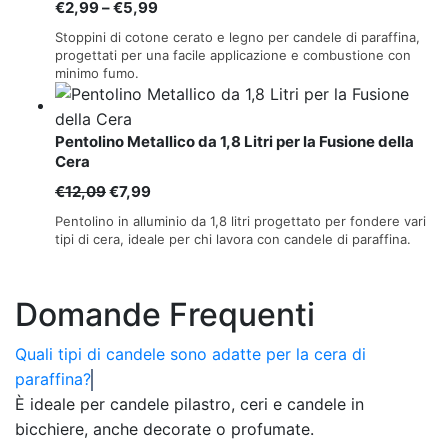
Fascia
€
2,99
–
€
5,99
di
Stoppini di cotone cerato e legno per candele di paraffina,
prezzo:
progettati per una facile applicazione e combustione con
minimo fumo.
da
€2,99
a
Pentolino Metallico da 1,8 Litri per la Fusione della
€5,99
Cera
Il
Il
€
12,09
€
7,99
prezzo
prezzo
Pentolino in alluminio da 1,8 litri progettato per fondere vari
originale
attuale
tipi di cera, ideale per chi lavora con candele di paraffina.
era:
è:
€12,09.
€7,99.
Domande Frequenti
Quali tipi di candele sono adatte per la cera di
paraffina?
È ideale per candele pilastro, ceri e candele in
bicchiere, anche decorate o profumate.