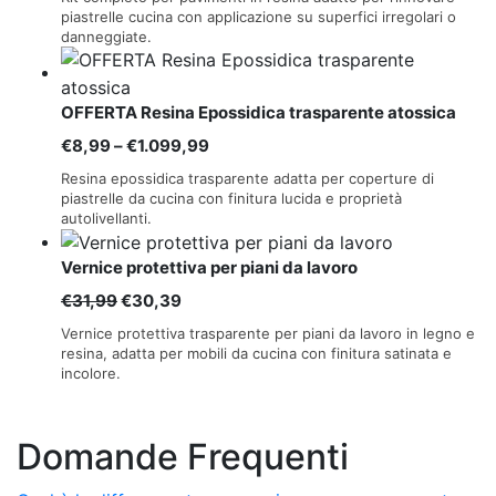
prezzo:
piastrelle cucina con applicazione su superfici irregolari o
danneggiate.
da
€269,80
a
OFFERTA Resina Epossidica trasparente atossica
€3.110,00
Fascia
€
8,99
–
€
1.099,99
di
Resina epossidica trasparente adatta per coperture di
prezzo:
piastrelle da cucina con finitura lucida e proprietà
autolivellanti.
da
€8,99
Vernice protettiva per piani da lavoro
a
Il
Il
€
31,99
€
30,39
€1.099,99
prezzo
prezzo
Vernice protettiva trasparente per piani da lavoro in legno e
originale
attuale
resina, adatta per mobili da cucina con finitura satinata e
incolore.
era:
è:
€31,99.
€30,39.
Domande Frequenti