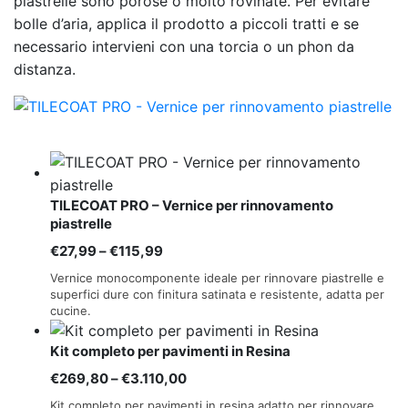
piastrelle sono porose o molto rovinate. Per evitare
bolle d’aria, applica il prodotto a piccoli tratti e se
necessario intervieni con una torcia o un phon da
distanza.
TILECOAT PRO – Vernice per rinnovamento
piastrelle
Fascia
€
27,99
–
€
115,99
di
Vernice monocomponente ideale per rinnovare piastrelle e
prezzo:
superfici dure con finitura satinata e resistente, adatta per
cucine.
da
€27,99
Kit completo per pavimenti in Resina
a
Fascia
€
269,80
–
€
3.110,00
€115,99
di
Kit completo per pavimenti in resina adatto per rinnovare