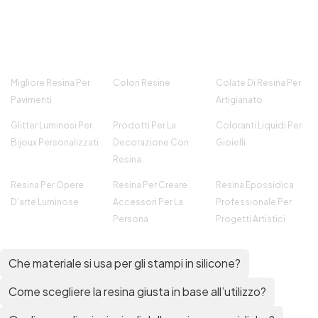
Migliore Resina Per
Colori Resine
Colate Di Resina Per
Pavimenti
Artigianato
Glitter Luminosi Per
Prodotti Per La
Coloranti Liquidi Per
Bijoux Personalizzati
Decorazione Con
Gioielli
Resina
Resina Per Opere
Resina Per Creare
Resina Epossidica
D'arte Luminose
Accessori Per La
Professionale Per
Persona
Progetti Artistici
Che materiale si usa per gli stampi in silicone?
Come scegliere la resina giusta in base all’utilizzo?