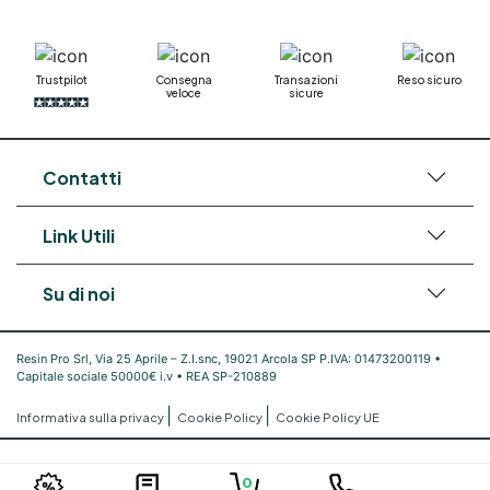
Trustpilot
Consegna
Transazioni
Reso sicuro
veloce
sicure
Contatti
Link Utili
Su di noi
Resin Pro Srl, Via 25 Aprile – Z.I.snc, 19021 Arcola SP P.IVA: 01473200119 •
Capitale sociale 50000€ i.v • REA SP-210889
|
|
Informativa sulla privacy
Cookie Policy
Cookie Policy UE
0