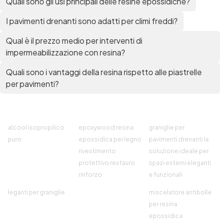
Quali sono gli usi principali delle resine epossidiche?
I pavimenti drenanti sono adatti per climi freddi?
Qual è il prezzo medio per interventi di
impermeabilizzazione con resina?
Quali sono i vantaggi della resina rispetto alle piastrelle
per pavimenti?
alcool isopropilico
epoxywood resina
graniglie per
puro
epossidica per legno
pavimenti drenanti la
rivestimento
soluzione ideale per
protettivo restauro
spazi esterni eleganti
rinforzo
e funzionali
leganti per graniglie
miscelatore antibolle
per resina
epossidica