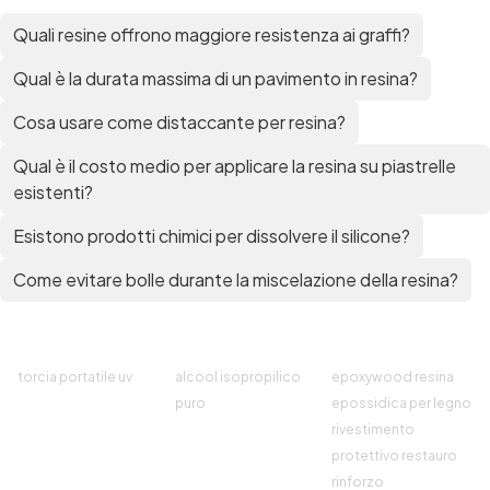
plastica Colla epossidica Colla epossidica
bicomponente Epossidica colla Colla
Quali resine offrono maggiore resistenza ai graffi?
bicomponente plastica Bicomponente
trasparente Pasta bicomponente per metalli
Qual è la durata massima di un pavimento in resina?
Epossidica bicomponente Bicomponente
Cosa usare come distaccante per resina?
epossidico Colle bicomponenti Epossidica
significato Epossidico significato Polietilene telo
Qual è il costo medio per applicare la resina su piastrelle
Smalto epossidico Colla epossidica legno Colla
esistenti?
epossidica per plastica Collanti epossidici Colla
bicomponente per plastica Cariche per Epossidici
Esistono prodotti chimici per dissolvere il silicone?
Cariche Epossidiche Adesivo bicomponente
epossidico Colla bicomponente epossidica
Come evitare bolle durante la miscelazione della resina?
Pavimento epossidico Acquista Glitter Epossidico
Applicazioni di Epossidici Colle epossidiche
Mastice epossidico Adesivo epossidico
bicomponente Malta epossidica Colla
bicomponente Pavimento epossidico pro e
torcia portatile uv
alcool isopropilico
epoxywood resina
contro Epossidica Colla epossidica plastica See
puro
epossidica per legno
all articles →
rivestimento
protettivo restauro
rinforzo