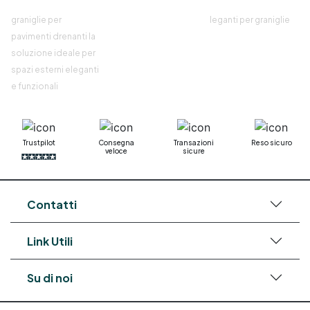
graniglie per
leganti per graniglie
pavimenti drenanti la
soluzione ideale per
spazi esterni eleganti
e funzionali
Trustpilot
Consegna
Transazioni
Reso sicuro
veloce
sicure
Contatti
Link Utili
Su di noi