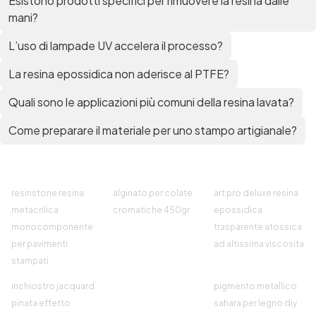
Esistono prodotti specifici per rimuovere la resina dalle
bicomponente Pavimento epossidico pro e
mani?
contro Epossidica Colla epossidica plastica See
all articles →
L’uso di lampade UV accelera il processo?
La resina epossidica non aderisce al PTFE?
Quali sono le applicazioni più comuni della resina lavata?
Come preparare il materiale per uno stampo artigianale?
resinstone resina
alginato per colate
art pro deluxe resina
metacrilica
cromatiche 450gr
epossidica
monocomponente
trasparente atossica
per pavimenti
ad altissima viscosita
stampati
inchiostro jacquard
pigmento metallico
pinata effetto
sahara per legno diy