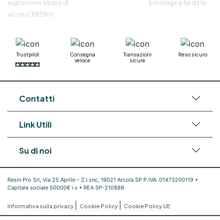
esplosione a base di
bricolage e fai da te
alcohol 11829ml
Trustpilot
Consegna
Transazioni
Reso sicuro
veloce
sicure
Contatti
Link Utili
Su di noi
Resin Pro Srl, Via 25 Aprile – Z.I.snc, 19021 Arcola SP P.IVA: 01473200119 •
Capitale sociale 50000€ i.v • REA SP-210889
|
|
Informativa sulla privacy
Cookie Policy
Cookie Policy UE