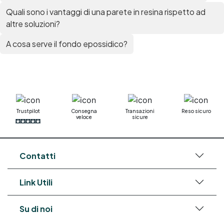
epossidica per plastica Collanti epossidici Colla
Quali sono i vantaggi di una parete in resina rispetto ad
bicomponente per plastica Cariche per Epossidici
altre soluzioni?
Cariche Epossidiche Adesivo bicomponente
epossidico Colla bicomponente epossidica
A cosa serve il fondo epossidico?
Pavimento epossidico Acquista Glitter Epossidico
Applicazioni di Epossidici Colle epossidiche
Mastice epossidico Adesivo epossidico
bicomponente Malta epossidica Colla
bicomponente Pavimento epossidico pro e
contro Epossidica Colla epossidica plastica See
all articles →
Trustpilot
Consegna
Transazioni
Reso sicuro
veloce
sicure
Contatti
Link Utili
Su di noi