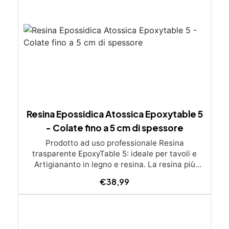
Resina Epossidica Atossica Epoxytable 5
- Colate fino a 5 cm di spessore
Prodotto ad uso professionale Resina
trasparente EpoxyTable 5: ideale per tavoli e
Artigiananto in legno e resina. La resina più
venduta , resistente ai graffi e ingiallimento,
€
38,99
perfetta per colate di alto spessore fino a 5 cm.
Applicazioni Principali: Realizzazione di tavoli in
legno e resina con colate di alto spessore.
Progetti artistici e di design che prevedano una
colata in spessore Inglobamenti di oggetti (fiori,