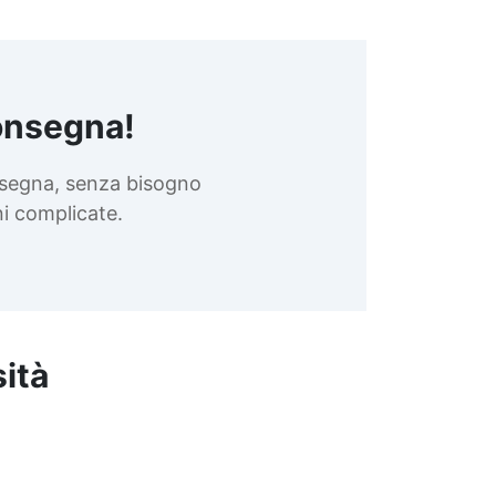
onsegna!
nsegna, senza bisogno
oni complicate.
sità