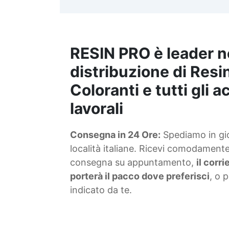
t
m
RESIN PRO è leader n
S
f
distribuzione di Resin
Coloranti e tutti gli 
T
lavorali
s
Consegna in 24 Ore:
Spediamo in gior
d
località italiane. Ricevi comodamente 
consegna su appuntamento,
il corr
porterà il pacco dove preferisci
, o 
indicato da te.
4