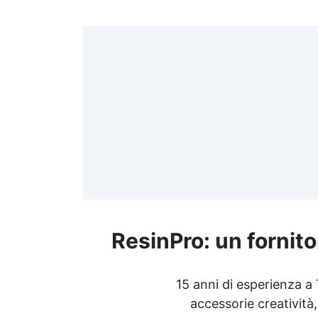
>
(
≤
f
ResinPro: un fornito
R
15 anni di esperienza a
accessorie creatività,