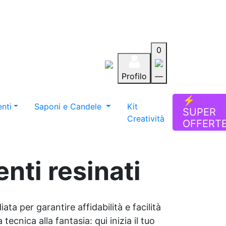
0
Profilo
—
Aiuto
Preferiti
Blog
⚡
nti
Saponi e Candele
Kit
SUPER
Creatività
OFFERT
nti resinati
ata per garantire affidabilità e facilità
tecnica alla fantasia: qui inizia il tuo