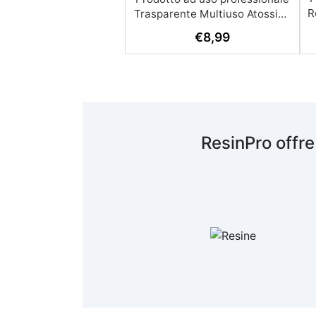
R
€
8,99
A
c
R
ResinPro offre
s