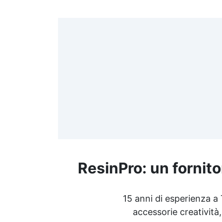
>
(
≤
f
ResinPro: un fornito
R
15 anni di esperienza a
accessorie creatività,