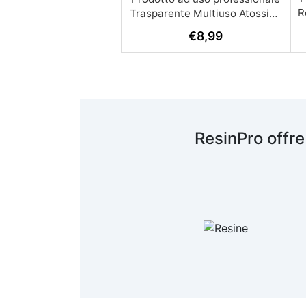
R
€
8,99
A
c
R
ResinPro offre
s