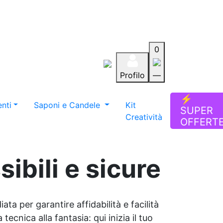
0
Profilo
—
Aiuto
Preferiti
Blog
⚡
nti
Saponi e Candele
Kit
SUPER
Creatività
OFFERT
ibili e sicure
ata per garantire affidabilità e facilità
tecnica alla fantasia: qui inizia il tuo