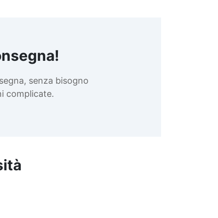
onsegna!
nsegna, senza bisogno
oni complicate.
sità