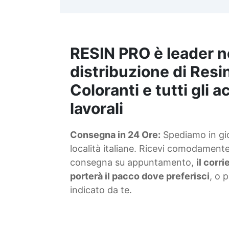
t
m
RESIN PRO è leader n
S
f
distribuzione di Resin
Coloranti e tutti gli 
T
lavorali
s
Consegna in 24 Ore:
Spediamo in gior
d
località italiane. Ricevi comodamente 
consegna su appuntamento,
il corr
porterà il pacco dove preferisci
, o 
indicato da te.
4