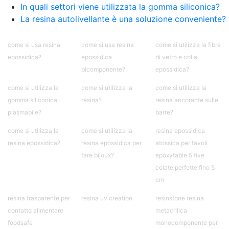
contro Epossidica Colla epossidica plastica See
In quali settori viene utilizzata la gomma siliconica?
all articles →
La resina autolivellante è una soluzione conveniente?
come si usa resina
come si usa resina
come si utilizza la fibra
epossidica?
epossidica
di vetro e colla
bicomponente?
epossidica?
come si utilizza la
come si utilizza la
come si utilizza la
gomma siliconica
resina?
resina ancorante sulle
plasmabile?
barre?
come si utilizza la
come si utilizza la
resina epossidica
resina epossidica?
resina epossidica per
atossica per tavoli
fare bijoux?
epoxytable 5 five
colate perfette fino 5
cm
resina trasparente per
resina uv creation
resinstone resina
contatto alimentare
metacrilica
foodsafe
monocomponente per