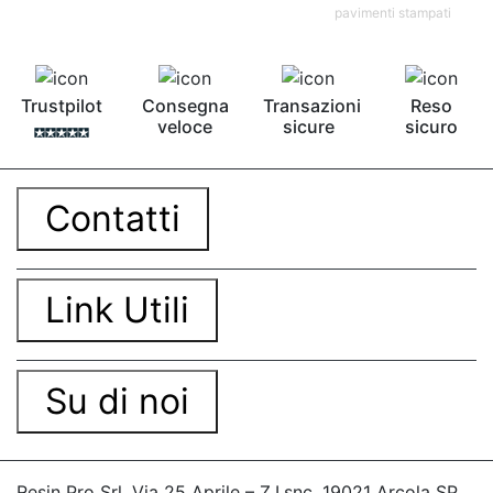
pavimenti stampati
Trustpilot
Consegna
Transazioni
Reso
veloce
sicure
sicuro
Contatti
Link Utili
Su di noi
Resin Pro Srl, Via 25 Aprile – Z.I.snc, 19021 Arcola SP