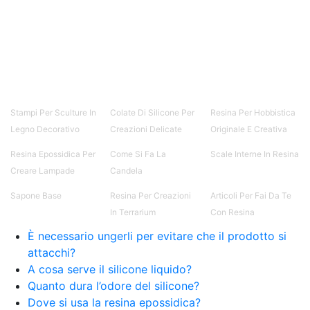
Creative Epossidiche Epossidica vernice Colla
epossidica per legno Tavolo epossidico Colla
epossidica bicomponente plastica Impregnante
epossidico Colla epossidica bicomponente per
plastica Colla epossidica Colla epossidica
bicomponente Epossidica colla Colla
bicomponente plastica Bicomponente
trasparente Pasta bicomponente per metalli
Stampi Per Sculture In
Colate Di Silicone Per
Resina Per Hobbistica
Epossidica bicomponente Bicomponente
Legno Decorativo
Creazioni Delicate
Originale E Creativa
epossidico Colle bicomponenti Epossidica
significato Epossidico significato Polietilene telo
Resina Epossidica Per
Come Si Fa La
Scale Interne In Resina
Smalto epossidico Colla epossidica legno Colla
Creare Lampade
Candela
epossidica per plastica Collanti epossidici Colla
bicomponente per plastica Cariche per Epossidici
Sapone Base
Resina Per Creazioni
Articoli Per Fai Da Te
Cariche Epossidiche Adesivo bicomponente
In Terrarium
Con Resina
epossidico Colla bicomponente epossidica
È necessario ungerli per evitare che il prodotto si
Pavimento epossidico Acquista Glitter Epossidico
attacchi?
Applicazioni di Epossidici Colle epossidiche
Mastice epossidico Adesivo epossidico
A cosa serve il silicone liquido?
bicomponente Malta epossidica Colla
Quanto dura l’odore del silicone?
bicomponente Pavimento epossidico pro e
Dove si usa la resina epossidica?