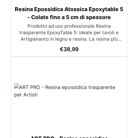
Resina Epossidica Atossica Epoxytable 5
- Colate fino a 5 cm di spessore
Prodotto ad uso professionale Resina
trasparente EpoxyTable 5: ideale per tavoli e
Artigiananto in legno e resina. La resina più
venduta , resistente ai graffi e ingiallimento,
€
38,99
perfetta per colate di alto spessore fino a 5 cm.
Applicazioni Principali: Realizzazione di tavoli in
legno e resina con colate di alto spessore.
Progetti artistici e di design che prevedano una
colata in spessore Inglobamenti di oggetti (fiori,
monete, pietre, ecc) Colate riempitive in
spessore dentro stampi e cassaforme
Caratteristiche principali: ✅ Bassissima
esotermia per colate fino a 5 cm (è possibile fare
più colate a distanza di 12-24h) ✅ Filtri UV per
prevenire l’ingiallimento e mantenere la
trasparenza nel tempo ✅ Alta resistenza
meccanica per superfici durevoli e antigraffio ✅
Bassa viscosità per eliminare le bolle d’aria e