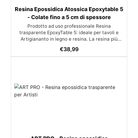
Resina Epossidica Atossica Epoxytable 5
- Colate fino a 5 cm di spessore
Prodotto ad uso professionale Resina
trasparente EpoxyTable 5: ideale per tavoli e
Artigiananto in legno e resina. La resina più
venduta , resistente ai graffi e ingiallimento,
€
38,99
perfetta per colate di alto spessore fino a 5 cm.
Applicazioni Principali: Realizzazione di tavoli in
legno e resina con colate di alto spessore.
Progetti artistici e di design che prevedano una
colata in spessore Inglobamenti di oggetti (fiori,
monete, pietre, ecc) Colate riempitive in
spessore dentro stampi e cassaforme
Caratteristiche principali: ✅ Bassissima
esotermia per colate fino a 5 cm (è possibile fare
più colate a distanza di 12-24h) ✅ Filtri UV per
prevenire l’ingiallimento e mantenere la
trasparenza nel tempo ✅ Alta resistenza
meccanica per superfici durevoli e antigraffio ✅
Bassa viscosità per eliminare le bolle d’aria e