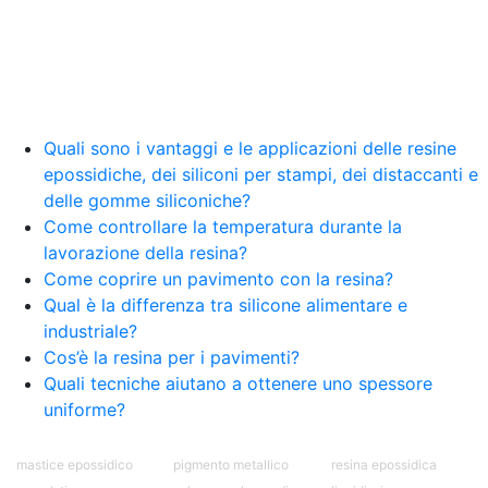
Creative Epossidiche Epossidica vernice Colla
epossidica per legno Tavolo epossidico Colla
epossidica bicomponente plastica Impregnante
epossidico Colla epossidica bicomponente per
plastica Colla epossidica Colla epossidica
bicomponente Epossidica colla Colla
bicomponente plastica Bicomponente
Quali sono i vantaggi e le applicazioni delle resine
trasparente Pasta bicomponente per metalli
epossidiche, dei siliconi per stampi, dei distaccanti e
Epossidica bicomponente Bicomponente
delle gomme siliconiche?
epossidico Colle bicomponenti Epossidica
Come controllare la temperatura durante la
significato Epossidico significato Polietilene telo
lavorazione della resina?
Smalto epossidico Colla epossidica legno Colla
Come coprire un pavimento con la resina?
epossidica per plastica Collanti epossidici Colla
Qual è la differenza tra silicone alimentare e
bicomponente per plastica Cariche per Epossidici
Cariche Epossidiche Adesivo bicomponente
industriale?
epossidico Colla bicomponente epossidica
Cos’è la resina per i pavimenti?
Pavimento epossidico Acquista Glitter Epossidico
Quali tecniche aiutano a ottenere uno spessore
Applicazioni di Epossidici Colle epossidiche
uniforme?
Mastice epossidico Adesivo epossidico
bicomponente Malta epossidica Colla
bicomponente Pavimento epossidico pro e
mastice epossidico
pigmento metallico
resina epossidica