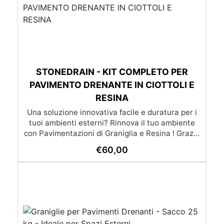
STONEDRAIN - KIT COMPLETO PER
PAVIMENTO DRENANTE IN CIOTTOLI E
RESINA
Una soluzione innovativa facile e duratura per i
tuoi ambienti esterni? Rinnova il tuo ambiente
con Pavimentazioni di Graniglia e Resina ! Grazie
alle nostre istruzioni semplici e dettagliate,
€
60,00
trasformare qualsiasi superficie diventa un gioco
da ragazzi: l’applicazione è molto semplice e –
soprattutto – economica, alla portata di tutti. Se
preferisci affidarti a un esperto, cliccando il
pulsante qui sotto puoi scoprire la lista dei nostri
posatori. oppure se preferisci puoi chiedere un
preventivo su misura già con posa inclusa