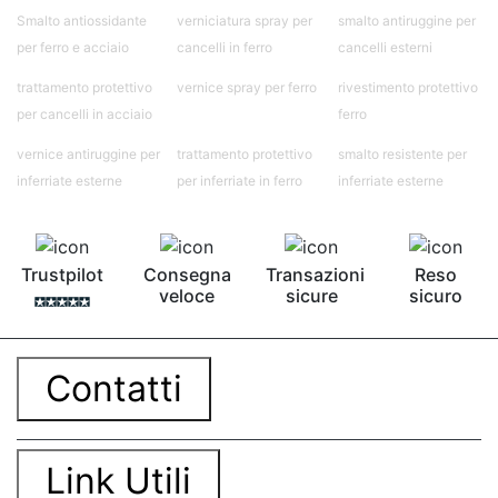
Smalto antiossidante
verniciatura spray per
smalto antiruggine per
per ferro e acciaio
cancelli in ferro
cancelli esterni
trattamento protettivo
vernice spray per ferro
rivestimento protettivo
per cancelli in acciaio
ferro
vernice antiruggine per
trattamento protettivo
smalto resistente per
inferriate esterne
per inferriate in ferro
inferriate esterne
Trustpilot
Consegna
Transazioni
Reso
veloce
sicure
sicuro
Contatti
Link Utili