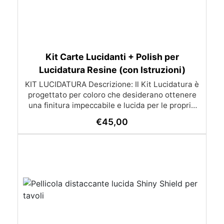
Kit Carte Lucidanti + Polish per
Lucidatura Resine (con Istruzioni)
KIT LUCIDATURA Descrizione: Il Kit Lucidatura è
progettato per coloro che desiderano ottenere
una finitura impeccabile e lucida per le proprie
superfici in resina. Composto da dischi abrasivi
€
45,00
di alta qualità e una crema lucidante specifica, il
kit offre un processo di lucidatura semplice e
efficace, ideale per ottenere risultati
professionali con facilità. Contenuto del Kit:
ABRALON 150mm Grip 360: Disco abrasivo con
grana 360 per rimuovere imperfezioni e
preparare la superficie. ABRALON 150mm Grip
500: Disco abrasivo con grana 500 per levigare
ulteriormente. ABRALON 150mm Grip 1000: Disco
abrasivo con grana 1000 per ottenere una