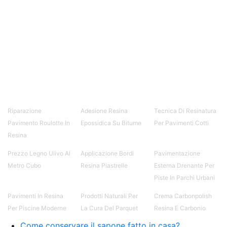
Rivestimento di una parete Rivestimento
protettivo di una parete Poliuretanica vernice
Graniglie di marmo Rivestimento in 3d Colla per
ceramica rotta Riparare ceramica rotta Pittura
effetto marmo fai da te Graniglia di marmo per
esterni Pittura finto marmo Rivestimenti per
muro Rivestire pareti Rivestire le pareti See all
articles →
Riparazione
Adesione Resina
Tecnica Di Resinatura
Pavimento Roulotte In
Epossidica Su Bitume
Per Pavimenti Cotti
Resina
Prezzo Legno Ulivo Al
Applicazione Bordi
Pavimentazione
Metro Cubo
Resina Piastrelle
Esterna Drenante Per
Piste In Parchi Urbani
Pavimenti In Resina
Prodotti Naturali Per
Crema Carbonpolish
Per Piscine Moderne
La Cura Del Parquet
Resina E Carbonio
Come conservare il sapone fatto in casa?