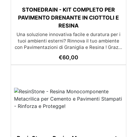
STONEDRAIN - KIT COMPLETO PER
PAVIMENTO DRENANTE IN CIOTTOLI E
RESINA
Una soluzione innovativa facile e duratura per i
tuoi ambienti esterni? Rinnova il tuo ambiente
con Pavimentazioni di Graniglia e Resina ! Grazie
alle nostre istruzioni semplici e dettagliate,
€
60,00
trasformare qualsiasi superficie diventa un gioco
da ragazzi: l’applicazione è molto semplice e –
soprattutto – economica, alla portata di tutti. Se
preferisci affidarti a un esperto, cliccando il
pulsante qui sotto puoi scoprire la lista dei nostri
posatori. oppure se preferisci puoi chiedere un
preventivo su misura già con posa inclusa
(servizio disponibile solo su certe province)
(servizio di posa e trasporto non incluso nel
prezzo) Lista dei posatori Richiedi un preventivo
Scarica la brochure completa
https://www.youtube.com/watch?