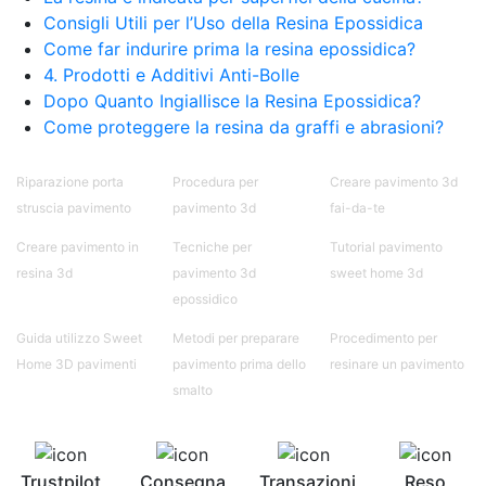
Consigli Utili per l’Uso della Resina Epossidica
Come far indurire prima la resina epossidica?
4. Prodotti e Additivi Anti-Bolle
Dopo Quanto Ingiallisce la Resina Epossidica?
Come proteggere la resina da graffi e abrasioni?
Riparazione porta
Procedura per
Creare pavimento 3d
struscia pavimento
pavimento 3d
fai-da-te
Creare pavimento in
Tecniche per
Tutorial pavimento
resina 3d
pavimento 3d
sweet home 3d
epossidico
Guida utilizzo Sweet
Metodi per preparare
Procedimento per
Home 3D pavimenti
pavimento prima dello
resinare un pavimento
smalto
Trustpilot
Consegna
Transazioni
Reso