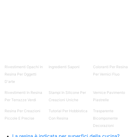
Rivestimenti Opachi In
Ingredienti Saponi
Coloranti Per Resina
Resina Per Oggetti
Per Vernici Fluo
D'arte
Rivestimenti In Resina
Stampi In Silicone Per
Vernice Pavimento
Per Terrazze Verdi
Creazioni Uniche
Piastrelle
Resina Per Creazioni
Tutorial Per Hobbistica
Trasparente
Piccole E Precise
Con Resina
Bicomponente
Decorazioni
La resina è indicata per superfici della cucina?