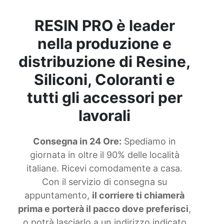
sapone fai da te Kit per saponette fai da te Kit
sapone fai da te Come fare il sapone profumato
RESIN PRO è leader
Sapone di latte di capra Sapone con latte di
capra Saponi fai da te Sapone fatto in casa
nella produzione e
profumato Kit per fare il sapone Sapone di
marsiglia in polvere Dove comprare la cera di
distribuzione di Resine,
soia Svuotatasche fai da te Saponetta nel
Siliconi, Coloranti e
microonde See all articles →
tutti gli accessori per
lavorali
Consegna in 24 Ore:
Spediamo in
giornata in oltre il 90% delle località
italiane. Ricevi comodamente a casa.
Con il servizio di consegna su
appuntamento,
il corriere ti chiamerà
prima e porterà il pacco dove preferisci
,
o potrà lasciarlo a un indirizzo indicato