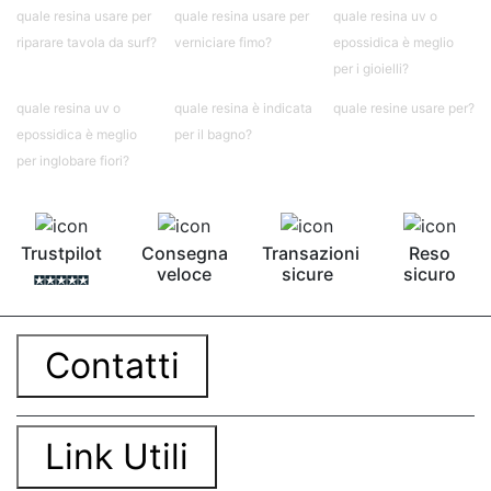
quale resina usare per
quale resina usare per
quale resina uv o
riparare tavola da surf?
verniciare fimo?
epossidica è meglio
per i gioielli?
quale resina uv o
quale resina è indicata
quale resine usare per?
epossidica è meglio
per il bagno?
per inglobare fiori?
Trustpilot
Consegna
Transazioni
Reso
veloce
sicure
sicuro
Contatti
Link Utili