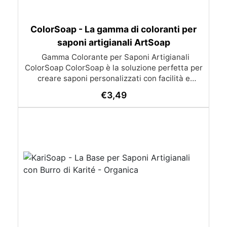
ColorSoap - La gamma di coloranti per
saponi artigianali ArtSoap
Gamma Colorante per Saponi Artigianali
ColorSoap ColorSoap è la soluzione perfetta per
creare saponi personalizzati con facilità e
sicurezza. Ideali per chi desidera realizzare
€
3,49
saponi artigianali con colori vibranti e duraturi,
questi coloranti offrono versatilità e qualità per
le tue creazioni. Caratteristiche Principali: Facile
e Pronto all'Uso: Basta aggiungere poche gocce
alla base per sapone ArtSoap per ottenere la
tonalità desiderata, sia trasparente che
coprente. Il prodotto è pronto all'uso e
garantisce un colore omogeneo in qualsiasi base
per saponi. Dermatologicamente Testati: I
coloranti ColorSoap sono sicuri per la pelle e
specificamente formulati per i saponi artigianali,
assicurando sicurezza e qualità. Economico: Una