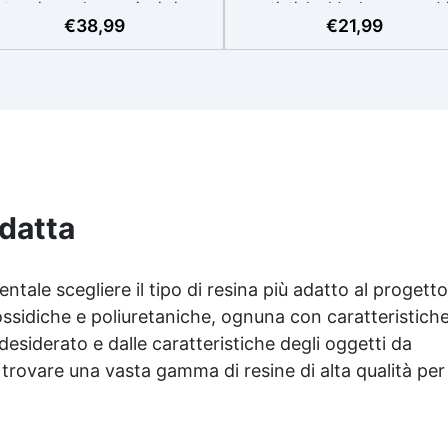
termia per lavorazioni sicure
artistiche Ideale per quadri
€
38,99
€
21,99
e senza surriscaldamenti.
rivestimenti, vassoi e anch
Resistente a graffi e
piccole creazioni artistiche
iallimento grazie ai filtri UV e
Facile da usare (rapporto 3
'alta qualità meccanica. Bassa
protetta dall’ingiallimento gr
iscosità per eliminare bolle
agli speciali filtri UV Formu
aria e ottenere finiture lisce.
densa : non cola via,
ura, atossica, BPA/VOC free e
mantenendo i design precisi
certificata per il contatto
puliti. Indurisce in 12-24h
prolungato con la pelle.
garantendo una superficie lu
e brillante
adatta
ntale scegliere il tipo di resina più adatto al progetto
ossidiche e poliuretaniche, ognuna con caratteristich
 desiderato e dalle caratteristiche degli oggetti da
 trovare una vasta gamma di resine di alta qualità per