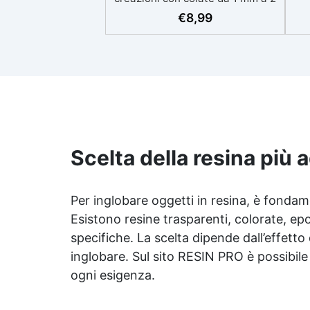
eso
cm Resistente ai graffi e ai raggi
€
8,99
UV, garantendo opere durature,
vibranti e senza ingiallimenti nel
ing
tempo Bassa viscosità e formula
all
anti-bolle per risultati
v
impeccabili, perfetti per colate di
d'
stampi e inglobamenti
Sic
Certificata Atossica post catalisi
per contatto con la pelle, BPA
free e VoC Free
Scelta della resina più 
Per inglobare oggetti in resina, è fondame
Esistono resine trasparenti, colorate, ep
specifiche. La scelta dipende dall’effetto
inglobare. Sul sito RESIN PRO è possibile
ogni esigenza.