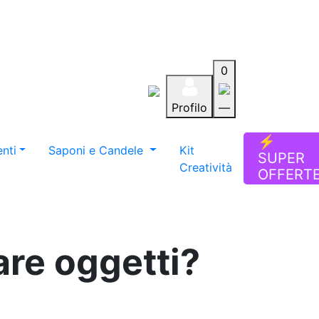
0
Profilo
—
Aiuto
Preferiti
Blog
⚡
nti
Saponi e Candele
Kit
SUPER
Creatività
OFFERT
are oggetti?