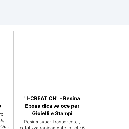
"I-CREATION" - Resina
o
Epossidica veloce per
Gioielli e Stampi
ro
à,
Resina super-trasparente ,
icare
catalizza rapidamente in sole 6