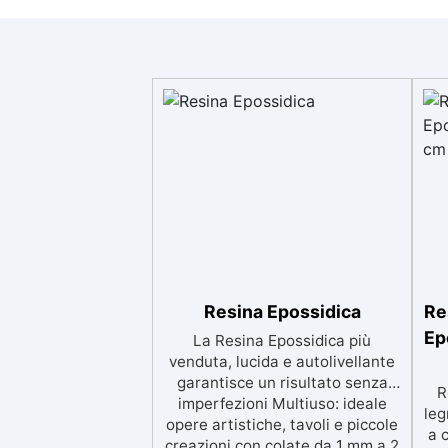
Resina Epossidica
Re
Ep
La Resina Epossidica più
venduta, lucida e autolivellante
garantisce un risultato senza
R
imperfezioni Multiuso: ideale
leg
opere artistiche, tavoli e piccole
a 
creazioni con colate da 1 mm a 2