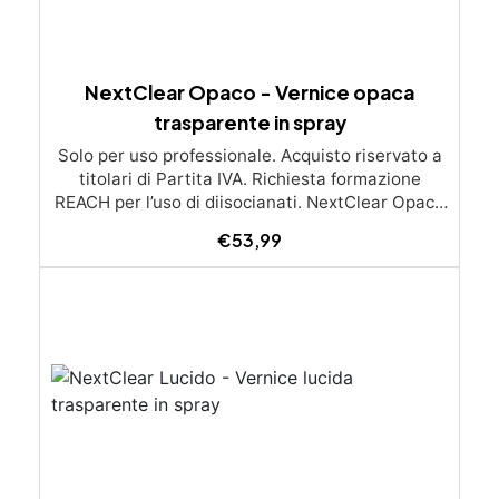
NextClear Opaco - Vernice opaca
trasparente in spray
Solo per uso professionale. Acquisto riservato a
titolari di Partita IVA. Richiesta formazione
REACH per l’uso di diisocianati. NextClear Opaco
– Trasparente Bicomponente Alto Solido
€
53,99
Professionale Descrizione: NextClear è un
trasparente bicomponente alto solido,
professionale e opaco, progettato per offrire una
finitura di alta qualità e resistenza. Ideale per la
finitura opaca di tavoli in resina e legno,
NextClear offre un elevato grado di opacità
(gradi gloss 9-12) e una notevole resistenza ai
graffi. È particolarmente adatto per resine prive
di pigmento fosforescente, legno e altre
superfici. Caratteristiche: Finitura Protettiva
Antigraffio: Offre una protezione eccellente