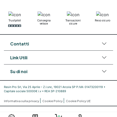
Trustpilot
Consegna
Transazioni
Reso sicuro
veloce
sicure
Contatti
Link Utili
Su di noi
Resin Pro Srl, Via 25 Aprile – Z.I.snc, 19021 Arcola SP P.IVA: 01473200119 •
Capitale sociale 50000€ i.v • REA SP-210889
|
|
Informativa sulla privacy
Cookie Policy
Cookie Policy UE
0