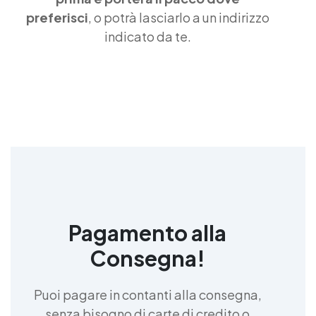
articles →
preferisci
, o potrà lasciarlo a un indirizzo
indicato da te.
Pagamento alla
Consegna!
Puoi pagare in contanti alla consegna,
senza bisogno di carte di credito o