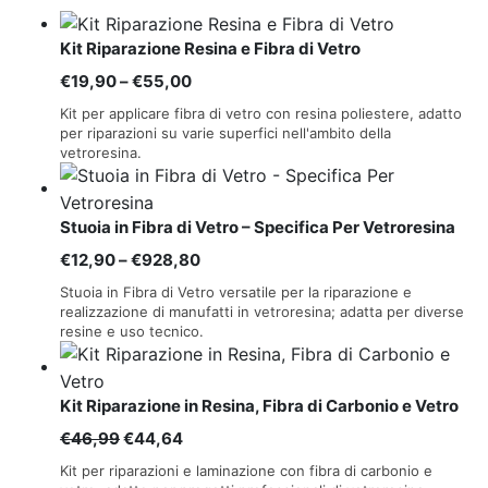
Kit Riparazione Resina e Fibra di Vetro
Fascia
€
19,90
–
€
55,00
di
Kit per applicare fibra di vetro con resina poliestere, adatto
prezzo:
per riparazioni su varie superfici nell'ambito della
vetroresina.
da
€19,90
a
Stuoia in Fibra di Vetro – Specifica Per Vetroresina
€55,00
Fascia
€
12,90
–
€
928,80
di
Stuoia in Fibra di Vetro versatile per la riparazione e
prezzo:
realizzazione di manufatti in vetroresina; adatta per diverse
resine e uso tecnico.
da
€12,90
a
Kit Riparazione in Resina, Fibra di Carbonio e Vetro
€928,80
Il
Il
€
46,99
€
44,64
prezzo
prezzo
Kit per riparazioni e laminazione con fibra di carbonio e