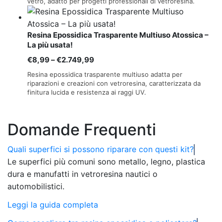
originale
attuale
vetro, adatto per progetti professionali di vetroresina.
era:
è:
€46,99.
€44,64.
Resina Epossidica Trasparente Multiuso Atossica –
La più usata!
Fascia
€
8,99
–
€
2.749,99
di
Resina epossidica trasparente multiuso adatta per
prezzo:
riparazioni e creazioni con vetroresina, caratterizzata da
finitura lucida e resistenza ai raggi UV.
da
€8,99
a
Domande Frequenti
€2.749,99
Quali superfici si possono riparare con questi kit?
Le superfici più comuni sono metallo, legno, plastica
dura e manufatti in vetroresina nautici o
automobilistici.
Leggi la guida completa