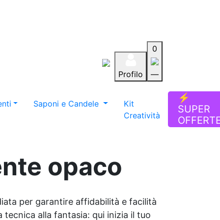
0
Profilo
—
Aiuto
Preferiti
Blog
⚡
nti
Saponi e Candele
Kit
SUPER
Creatività
OFFERT
rente opaco
ata per garantire affidabilità e facilità
tecnica alla fantasia: qui inizia il tuo