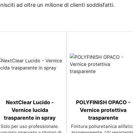
sciti ad oltre un milione di clienti soddisfatti.
NextClear Lucido -
POLYFINISH OPACO -
Vernice lucida
Vernice protettiva
trasparente in spray
trasparente
Solo per uso professionale.
Finitura poliuretanica alifati
cquisto riservato a titolari di
bicomponente, UV resistente