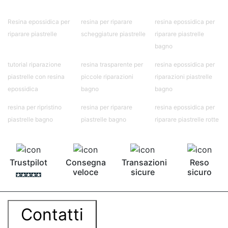
Resina epossidica per
resina per riparare
resina epossidica per
riparare piastrelle
scheggiature piastrelle
riparare piastrelle
bagno
tutorial riparazione
resina trasparente per
resina epossidica per
piastrelle con resina
piccole riparazioni
riparazioni piastrelle
epossidica
bagno
bagno
resina per ripristino
resina per riparare
resina epossidica per
piastrelle bagno
piastrelle bagno
riparare piastrelle rotte
Trustpilot
Consegna
Transazioni
Reso
veloce
sicure
sicuro
Contatti