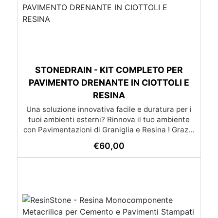
STONEDRAIN - KIT COMPLETO PER
PAVIMENTO DRENANTE IN CIOTTOLI E
RESINA
Una soluzione innovativa facile e duratura per i
tuoi ambienti esterni? Rinnova il tuo ambiente
con Pavimentazioni di Graniglia e Resina ! Grazie
alle nostre istruzioni semplici e dettagliate,
€
60,00
trasformare qualsiasi superficie diventa un gioco
da ragazzi: l’applicazione è molto semplice e –
soprattutto – economica, alla portata di tutti. Se
preferisci affidarti a un esperto, cliccando il
pulsante qui sotto puoi scoprire la lista dei nostri
posatori. oppure se preferisci puoi chiedere un
preventivo su misura già con posa inclusa