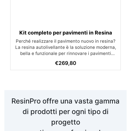
Kit completo per pavimenti in Resina
Perché realizzare il pavimento nuovo in resina?
La resina autolivellante è la soluzione moderna,
bella e funzionale per rinnovare i pavimenti
senza demolire. Si applica direttamente sul
€
269,80
vecchio rivestimento: piastrelle, cemento, cotto,
gres. Il risultato? Una superficie liscia, continua,
senza fughe e dall’estetica contemporanea. È
resistente all’usura, all’acqua, agli urti. In futuro
sarà possibile rinnovarlo con una semplice
passata di vernice antigraffio da 0,2 mm. Un
ResinPro offre una vasta gamma
vantaggio che piastrelle e parquet non possono
offrire. Le nuove formulazioni permettono
di prodotti per ogni tipo di
l'applicazione anche ai non professionisti. Non
progetto
servono attrezzature speciali, basta una spatola,
un rullo e un minimo di manualità. Realizza il tuo