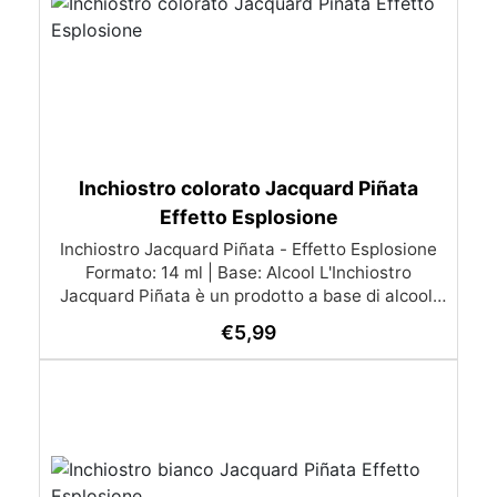
Inchiostro colorato Jacquard Piñata
Effetto Esplosione
Inchiostro Jacquard Piñata - Effetto Esplosione
Formato: 14 ml | Base: Alcool L'Inchiostro
Jacquard Piñata è un prodotto a base di alcool,
caratterizzato da colori estremamente brillanti,
€
5,99
perfetto per l’applicazione su superfici lisce.
Questo inchiostro offre un'incredibile versatilità,
permettendo di ottenere spettacolari effetti
visivi quando combinato con la Resina
Epossidica. Effetto Esplosione: Mescolando
l'inchiostro con la resina, puoi creare
un’affascinante esplosione di colore. Attenzione: