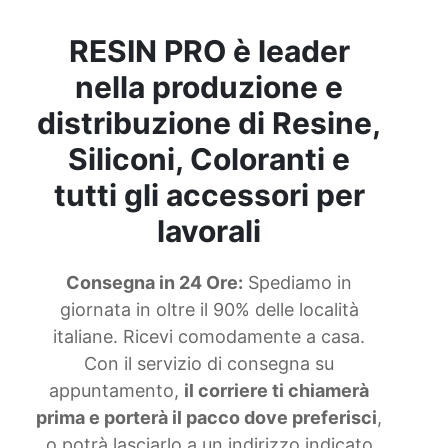
Creme lucidanti per superfici epossidiche Creme
lucidanti per superfici Creme lucidanti per
RESIN PRO è leader
superfici complesse Bomboletta lucido
trasparente Polvere fluorescente Creme
nella produzione e
lucidanti per calchi dettagliati Smalto
trasparente lucido Finiture trasparenti per
distribuzione di Resine,
gioielli Creme lucidanti per superfici artistiche
Siliconi, Coloranti e
Creme lucidanti per finiture brillanti Finitura
trasparente protettiva Spray trasparente lucido
tutti gli accessori per
protettivo Spray lucido trasparente Creme
lucidanti per modelli Finiture opache per
lavorali
superfici Lampada ultravioletto Creme lucidanti
resine Creme lucidanti per modelli artistici
Creme lucidanti per arte Diluente poliuretanico
Consegna in 24 Ore:
Spediamo in
Creme lucidanti epossidica Cera paraffinica
giornata in oltre il 90% delle località
Creme lucidanti per decorazioni in resina Smalto
italiane. Ricevi comodamente a casa.
trasparente Adesivi per materiali trasparenti
Con il servizio di consegna su
Spray trasparente lucido Creme lucidanti per
gioielli Bomboletta trasparente lucido Lampada
appuntamento,
il corriere ti chiamerà
ultravioletta Lampada uv portatile See all
prima e porterà il pacco dove preferisci
,
articles →
o potrà lasciarlo a un indirizzo indicato