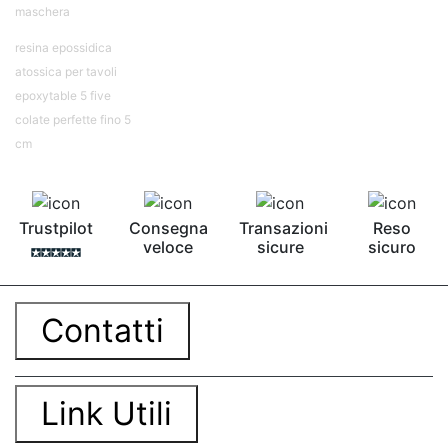
maschera
resina epossidica
atossica per tavoli
epoxytable 5 five
colate perfette fino 5
cm
Trustpilot
Consegna
Transazioni
Reso
veloce
sicure
sicuro
Contatti
Link Utili