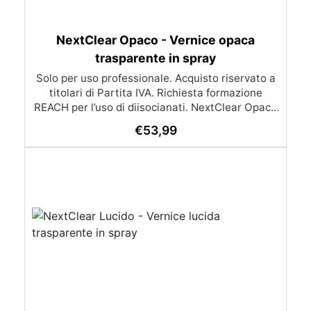
NextClear Opaco - Vernice opaca
trasparente in spray
Solo per uso professionale. Acquisto riservato a
titolari di Partita IVA. Richiesta formazione
REACH per l’uso di diisocianati. NextClear Opaco
– Trasparente Bicomponente Alto Solido
€
53,99
Professionale Descrizione: NextClear è un
trasparente bicomponente alto solido,
professionale e opaco, progettato per offrire una
finitura di alta qualità e resistenza. Ideale per la
finitura opaca di tavoli in resina e legno,
NextClear offre un elevato grado di opacità
(gradi gloss 9-12) e una notevole resistenza ai
graffi. È particolarmente adatto per resine prive
di pigmento fosforescente, legno e altre
superfici. Caratteristiche: Finitura Protettiva
Antigraffio: Offre una protezione eccellente
contro i graffi. Impedisce l'Ingiallimento della