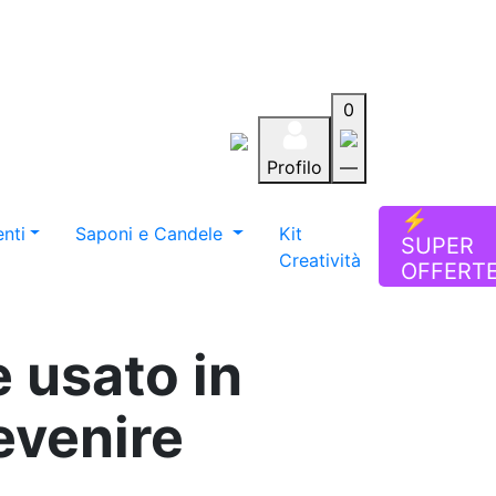
0
Profilo
—
Aiuto
Preferiti
Blog
⚡
nti
Saponi e Candele
Kit
SUPER
Creatività
OFFERT
 usato in
revenire