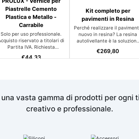
PROLUX - Vernice per
Piastrelle Cemento
Kit completo per
Plastica e Metallo -
pavimenti in Resina
Carrabile
Perché realizzare il pavimen
Solo per uso professionale.
nuovo in resina? La resina
cquisto riservato a titolari di
autolivellante è la soluzion
Partita IVA. Richiesta
moderna, bella e funzionale
€
269,80
ormazione REACH per l’uso di
per rinnovare i pavimenti
€
44,33
diisocianati. Rivestimento
senza demolire. Si applica
poliuretanico colorato
direttamente sul vecchio
bicomponente con finitura
rivestimento: piastrelle,
lucida Rivestimento
cemento, cotto, gres. Il
poliuretanico alifatico
risultato? Una superficie lisci
bicomponente, UV resistente,
continua, senza fughe e
 una vasta gamma di prodotti per ogni t
colorato in veicolo solvente
dall’estetica contemporanea.
per la finitura lucida di
resistente all’usura, all’acqua
creativo e professionale.
superfici in calcestruzzo,
agli urti. In futuro sarà
vetroresina ed acciaio.
possibile rinnovarlo con un
Proprietà Principali impieghi
semplice passata di vernice
consigliati Carica la foto del
antigraffio da 0,2 mm. Un
tuo ambiente e ricevi
vantaggio che piastrelle e