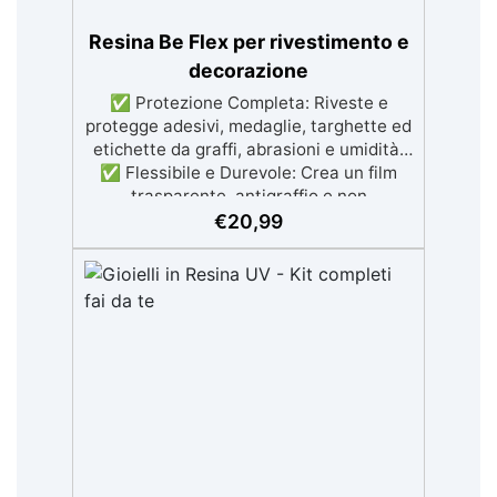
selezionabili.
Resina Be Flex per rivestimento e
decorazione
✅ Protezione Completa: Riveste e
protegge adesivi, medaglie, targhette ed
etichette da graffi, abrasioni e umidità.
✅ Flessibile e Durevole: Crea un film
trasparente, antigraffio e non
ingiallente, ideale anche per etichette da
€
20,99
esterno. ✅ Facile Applicazione:
Compatibile con carta, resina e materiali
incorporati come luci LED. ✅ Resistenza
Termica e Dielettrica: da -40°C a +80°C ,
con ottima capacità isolanti anche di
circuiti elettrici ✅ Aspetto Lucido:
Finitura brillante e senza bolle per
risultati professionali.