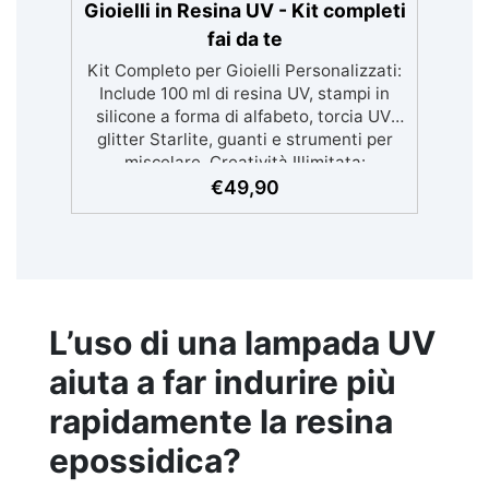
Gioielli in Resina UV - Kit completi
fai da te
Kit Completo per Gioielli Personalizzati:
Include 100 ml di resina UV, stampi in
silicone a forma di alfabeto, torcia UV,
glitter Starlite, guanti e strumenti per
miscelare. Creatività Illimitata:
Sperimenta con fiori secchi, glitter e
€
49,90
resine colorate per creare gioielli unici e
brillanti. Facile da Usare: La torcia UV
permette di indurire rapidamente la
resina, garantendo risultati perfetti in
pochi minuti. Ideale per Tutti: Perfetto
per appassionati di fai-da-te o come
L’uso di una lampada UV
regalo originale per chi ama i gioielli fatti
a mano. Guida Dettagliata: Una guida
aiuta a far indurire più
passo-passo che ti aiuterà a realizzare
rapidamente la resina
pezzi unici in modo semplice e
divertente.
epossidica?