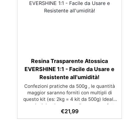
superficie lucida e brillante
Resina Trasparente Atossica
EVERSHINE 1:1 - Facile da Usare e
Resistente all'umidità!
Confezioni pratiche da 500g , le quantità
maggior saranno forniti con multipli di
questo kit (es: 2kg = 4 kit da 500g) Ideale
per principianti: a prova di errore, perfetta
€
21,99
per chi inizia. Sempre lucida: garantisce
una finitura brillante e uniforme in ogni
condizione. Facilissima da usare: rapporto
di miscelazione intuitivo basta mescolare i
2 componenti in parti uguali Versatile e