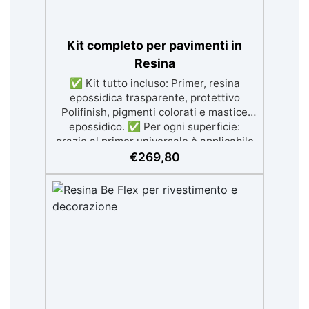
Kit completo per pavimenti in
Resina
✅ Kit tutto incluso: Primer, resina
epossidica trasparente, protettivo
Polifinish, pigmenti colorati e mastice
epossidico. ✅ Per ogni superficie:
grazie al primer universale è applicabile
sia su calcestruzzo, piastrelle e superfici
€
269,80
irregolari o danneggiate. ✅ Facile da
applicare: Video Guida completa inclusa,
3 semplici passaggi, dalla preparazione
della superficie alla finitura protettiva
antigraffio. ✅ Risultati professionali:
Sistema autolivellante, resistente ai
raggi UV, duraturo e con finitura lucida o
satinata. ✅ Personalizzabile:
Disponibile in kit per metrature da 2m² a
100m², con una vasta gamma di pigmenti