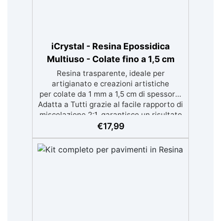
iCrystal - Resina Epossidica
Multiuso - Colate fino a 1,5 cm
Resina trasparente, ideale per
artigianato e creazioni artistiche
per colate da 1 mm a 1,5 cm di spessore.
Adatta a Tutti grazie al facile rapporto di
miscelazione 2:1, garantisce un risultato
senza imperfezioni Bassa viscosità per
€
17,99
colate senza bolle, compatibile con
legno, silicone, vetro, metallo e altri
materiali. Certificata post-catalisi
atossica e sicura per il contatto con la
pelle, Bpa Free e senza Solventi (Voc
Free) Superficie lucida, autolivellante e
con filtri UV anti-ingiallimento per una
finitura durevole e brillante.