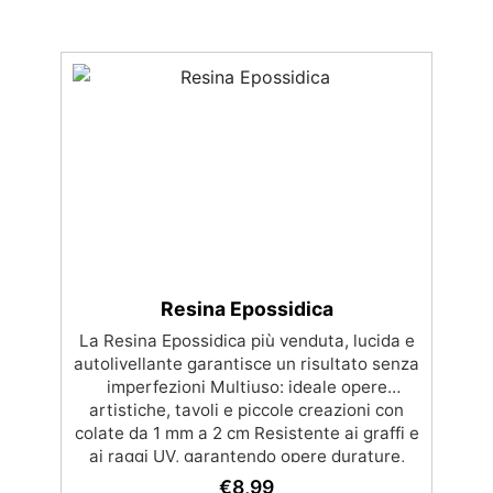
Resina Epossidica
La Resina Epossidica più venduta, lucida e
autolivellante garantisce un risultato senza
imperfezioni Multiuso: ideale opere
artistiche, tavoli e piccole creazioni con
colate da 1 mm a 2 cm Resistente ai graffi e
ai raggi UV, garantendo opere durature,
vibranti e senza ingiallimenti nel tempo
€
8,99