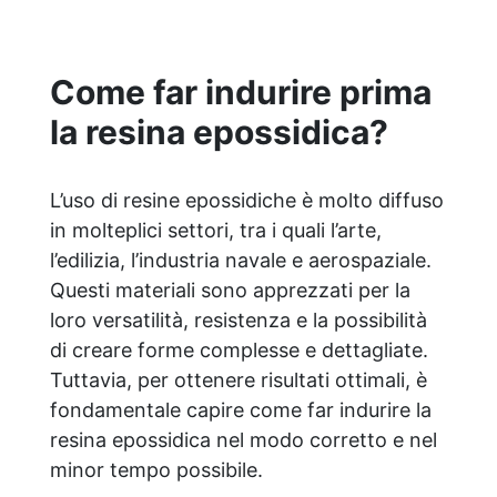
creativa: adatta per colate, rivestimenti e
colorabile a piacere. Resistente :
lucentezza duratura e alta resistenza a
Come far indurire prima
graffi e umidità.
la resina epossidica?
L’uso di resine epossidiche è molto diffuso
in molteplici settori, tra i quali l’arte,
l’edilizia, l’industria navale e aerospaziale.
Questi materiali sono apprezzati per la
loro versatilità, resistenza e la possibilità
di creare forme complesse e dettagliate.
Tuttavia, per ottenere risultati ottimali, è
fondamentale capire come far indurire la
resina epossidica nel modo corretto e nel
minor tempo possibile.