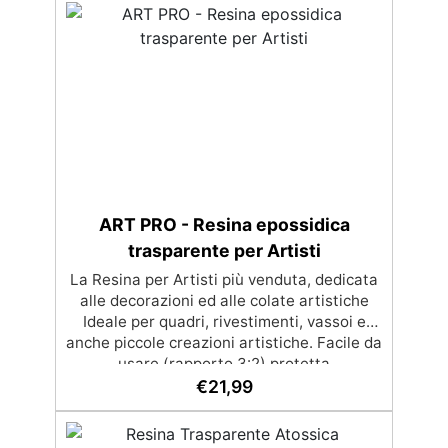
per eliminare bolle d'aria e ottenere finiture
lisce. Sicura, atossica, BPA/VOC free e
certificata per il contatto prolungato con la
pelle.
ART PRO - Resina epossidica
trasparente per Artisti
La Resina per Artisti più venduta, dedicata
alle decorazioni ed alle colate artistiche
Ideale per quadri, rivestimenti, vassoi e
anche piccole creazioni artistiche. Facile da
usare (rapporto 3:2) protetta
dall’ingiallimento grazie agli speciali filtri
€
21,99
UV Formula densa : non cola via,
mantenendo i design precisi e puliti.
Indurisce in 12-24h garantendo una