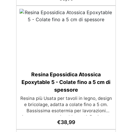
Bassa viscosità e formula anti-bolle per
risultati impeccabili, perfetti per colate di
stampi e inglobamenti Certificata Atossica
post catalisi per contatto con la pelle, BPA
free e VoC Free
Resina Epossidica Atossica
Epoxytable 5 - Colate fino a 5 cm di
spessore
Resina più Usata per tavoli in legno, design
e bricolage, adatta a colate fino a 5 cm.
Bassissima esotermia per lavorazioni
sicure e senza surriscaldamenti. Resistente
€
38,99
a graffi e ingiallimento grazie ai filtri UV e
all'alta qualità meccanica. Bassa viscosità