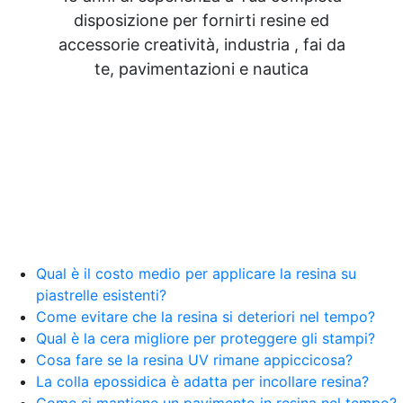
resina Quadri resina Pannelli in resina decorativi
disposizione per fornirti resine ed
Adesivi Strutturali per Resine Pittura con resina
accessorie creatività, industria , fai da
Resina quadri Resine poliuretaniche Design
Resine Pareti con resina Adesivi Strutturali DIY
te, pavimentazioni e nautica
Resine Ghiaia e resina Rivestire con resina Corso
resina Spatolato resina See all articles →
Epossidico per pavimenti 41 articles ▸ Epossidico
per pavimenti Pavimenti epossidici Applicazioni
Creative Epossidiche Epossidica vernice Colla
epossidica per legno Tavolo epossidico Colla
epossidica bicomponente plastica Impregnante
epossidico Colla epossidica bicomponente per
plastica Colla epossidica Colla epossidica
bicomponente Epossidica colla Colla
bicomponente plastica Bicomponente
Qual è il costo medio per applicare la resina su
trasparente Pasta bicomponente per metalli
piastrelle esistenti?
Epossidica bicomponente Bicomponente
Come evitare che la resina si deteriori nel tempo?
epossidico Colle bicomponenti Epossidica
Qual è la cera migliore per proteggere gli stampi?
significato Epossidico significato Polietilene telo
Cosa fare se la resina UV rimane appiccicosa?
Smalto epossidico Colla epossidica legno Colla
La colla epossidica è adatta per incollare resina?
epossidica per plastica Collanti epossidici Colla
Come si mantiene un pavimento in resina nel tempo?