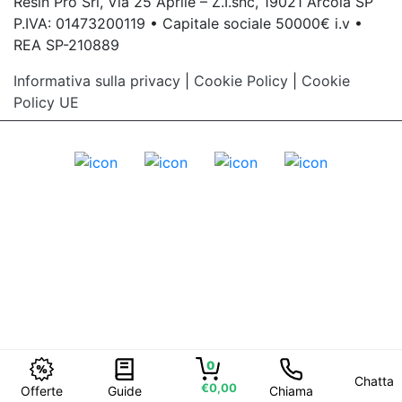
Resin Pro Srl, Via 25 Aprile – Z.I.snc, 19021 Arcola SP
P.IVA: 01473200119 • Capitale sociale 50000€ i.v •
REA SP-210889
Informativa sulla privacy
|
Cookie Policy
|
Cookie
Policy UE
0
Chatta
€0,00
Offerte
Guide
Chiama