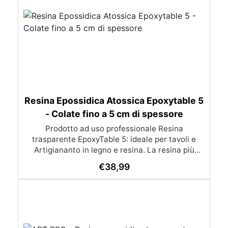
Resina Epossidica Atossica Epoxytable 5
- Colate fino a 5 cm di spessore
Prodotto ad uso professionale Resina
trasparente EpoxyTable 5: ideale per tavoli e
Artigiananto in legno e resina. La resina più
venduta , resistente ai graffi e ingiallimento,
€
38,99
perfetta per colate di alto spessore fino a 5 cm.
Applicazioni Principali: Realizzazione di tavoli in
legno e resina con colate di alto spessore.
Progetti artistici e di design che prevedano una
colata in spessore Inglobamenti di oggetti (fiori,
monete, pietre, ecc) Colate riempitive in