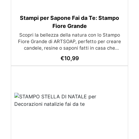
Stampi per Sapone Fai da Te: Stampo
Fiore Grande
Scopri la bellezza della natura con lo Stampo
Fiore Grande di ARTSOAP, perfetto per creare
candele, resine o saponi fatti in casa che
combinano eleganza e funzionalità. Questo
€
10,99
stampo è la scelta ideale per chi vuole realizzare
creazioni artistiche uniche, che si tratti di regali
speciali o di prodotti per uso personale e vendita.
Le dimensioni dello stampo, 9.3 x 3.5 h cm,
permettono di ottenere risultati finali di 7.5 x 3.2
h cm, trasformando ogni progetto in un'opera
d'arte delicata e raffinata. Caratteristiche del
Prodotto: Materiale: Silicone di alta qualità,
resistente e flessibile. Dimensioni dello Stampo:
9.3 cm x 3.5 cm (altezza). Dimensioni del
Risultato Finale: 7.5 cm x 3.2 cm (altezza).
Colore: Semitrasparente. Vantaggi del Prodotto: