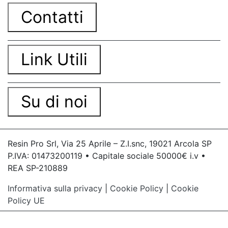
mani Stampo forma di cuore Stampo a forma di
cuore fai da te Stampi per statue in cemento
Contatti
Stampo silicone fiore Stampi fai da te Stampo fai
da te Stampi per fiori Come fare uno stampo
Stampi per lettere Stampo fiocco di neve Stampi
natalizi Stampi forma di cuore Stampi a forma di
Link Utili
cuore Stampi gomma Stampi silicone fiori Stampi
per statue Stampi cuore Stampo a forma di cuore
Stampi di gomma Stampini fai da te Stampi
Stampi fiori Stampini cuore Sapone stampi Come
Su di noi
fare stampi Stampi cuori See all articles →
Resin Pro Srl, Via 25 Aprile – Z.I.snc, 19021 Arcola SP
P.IVA: 01473200119 • Capitale sociale 50000€ i.v •
REA SP-210889
Informativa sulla privacy
|
Cookie Policy
|
Cookie
Policy UE